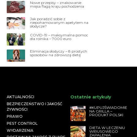
Nowe przepisy – znakowanie
mięsa flagą kraju pochodzenia
Jak poradzić sobie z
niepohamowanym apetytem na
słodycze?
COVID-19 – maksymalna pomoc
dla rolnika – 7000 euro
Eliminacja słodyczy – 8 prostych
sposobów na zdrowszą dietę
Ostatnie artykuły
AKTUALNOŚCI
BEZPIECZEŃSTWO I JAKOŚĆ
#KUPUJŚWIADOMIE
ŻYWNOŚCI
NA GRILLA –
PRODUKT POLSKI
PRAWO
PEST CONTROL
DIETA W LECZENIU
WYDARZENIA
WIRUSOWEGO
ZAPALENIA