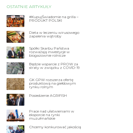
OSTATNIE ARTYKUŁY
#KupujŚwiadomie na grilla –
PRODUKT POLSKI
Dieta w leczeniu wirusowego
zapalenia wątroby
Spółki Skarbu Państwa
rozważają inwestycje w
biogazownie rolnicze
Będzie wsparcie z PROW za
straty w związku z COVID-19
GK GPW rozszerza ofertę
produktową na giełdowym
rynku rolnym
Posiedzenie AGRIFISH
Prace nad ułatwieniami w
eksporcie na rynki
muzułmańskie
Chcemy konkurować jakością