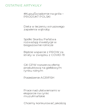
OSTATNIE ARTYKUŁY
#KupujŚwiadomie na grilla –
PRODUKT POLSKI
Dieta w leczeniu wirusowego
zapalenia wątroby
Spółki Skarbu Państwa
rozważają inwestycje w
biogazownie rolnicze
Będzie wsparcie z PROW za
straty w związku z COVID-19
GK GPW rozszerza ofertę
produktową na giełdowym
rynku rolnym
Posiedzenie AGRIFISH
Prace nad ułatwieniami w
eksporcie na rynki
muzułmańskie
Chcemy konkurować jakością