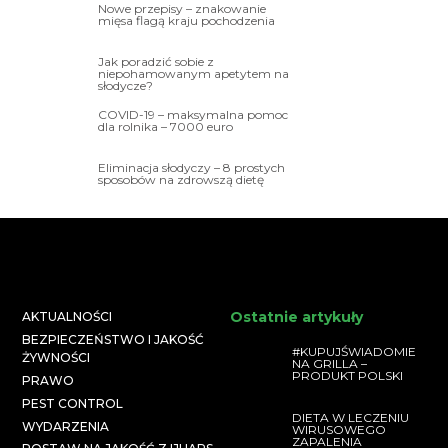
Nowe przepisy – znakowanie
mięsa flagą kraju pochodzenia
Jak poradzić sobie z
niepohamowanym apetytem na
słodycze?
COVID-19 – maksymalna pomoc
dla rolnika – 7000 euro
Eliminacja słodyczy – 8 prostych
sposobów na zdrowszą dietę
Ostatnie artykuły
AKTUALNOŚCI
BEZPIECZEŃSTWO I JAKOŚĆ
#KUPUJŚWIADOMIE
ŻYWNOŚCI
NA GRILLA –
PRODUKT POLSKI
PRAWO
PEST CONTROL
DIETA W LECZENIU
WYDARZENIA
WIRUSOWEGO
ZAPALENIA