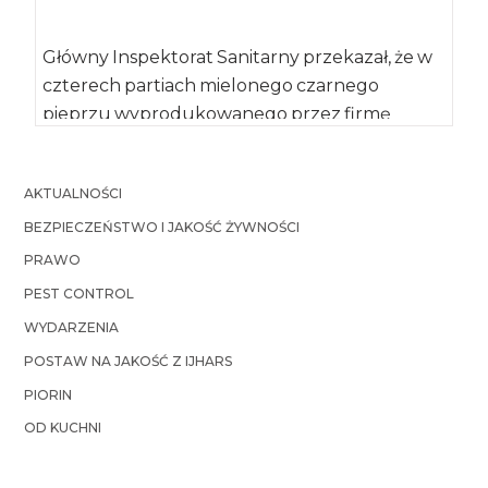
Główny Inspektorat Sanitarny przekazał, że w
czterech partiach mielonego czarnego
pieprzu wyprodukowanego przez firmę
Agnex Krzysztof Wierzbicki z Białegostoku
wykryto […]
AKTUALNOŚCI
BEZPIECZEŃSTWO I JAKOŚĆ ŻYWNOŚCI
PRAWO
PEST CONTROL
WYDARZENIA
POSTAW NA JAKOŚĆ Z IJHARS
PIORIN
OD KUCHNI