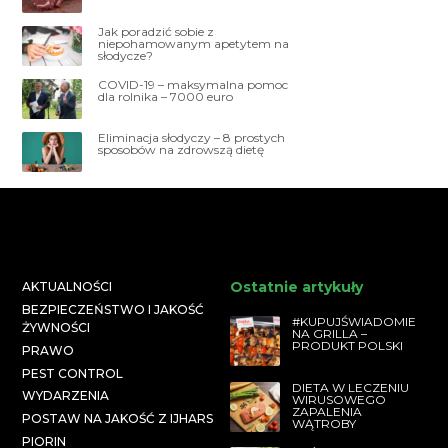
Jak poradzić sobie z
niepohamowanym apetytem na
słodycze?
COVID-19 – maksymalna pomoc
dla rolnika – 7000 euro
Eliminacja słodyczy – 8 prostych
sposobów na zdrowszą dietę
Ostatnie artykuły
AKTUALNOŚCI
BEZPIECZEŃSTWO I JAKOŚĆ
#KUPUJŚWIADOMIE
ŻYWNOŚCI
NA GRILLA –
PRODUKT POLSKI
PRAWO
PEST CONTROL
DIETA W LECZENIU
WYDARZENIA
WIRUSOWEGO
ZAPALENIA
POSTAW NA JAKOŚĆ Z IJHARS
WĄTROBY
PIORIN