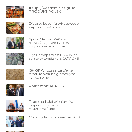
#KupujŚwiadomie na grilla –
PRODUKT POLSKI
Dieta w leczeniu wirusowego
zapalenia wątroby
Spółki Skarbu Państwa
rozważają inwestycje w
biogazownie rolnicze
Będzie wsparcie z PROW za
straty w związku z COVID-19
GK GPW rozszerza ofertę
produktową na giełdowym
rynku rolnym
Posiedzenie AGRIFISH
Prace nad ułatwieniami w
eksporcie na rynki
muzułmańskie
Chcemy konkurować jakością