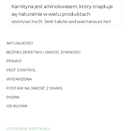
Karnityna jest aminokwasem, który znajduje
się naturalnie w wielu produktach
spożywczych. Jest także wytwarzana przez
organizm człowieka. Poznanie funkcji, jakie
karnityna […]
AKTUALNOŚCI
BEZPIECZEŃSTWO I JAKOŚĆ ŻYWNOŚCI
PRAWO
PEST CONTROL
WYDARZENIA
POSTAW NA JAKOŚĆ Z IJHARS
PIORIN
OD KUCHNI
OSTATNIE ARTYKUŁY