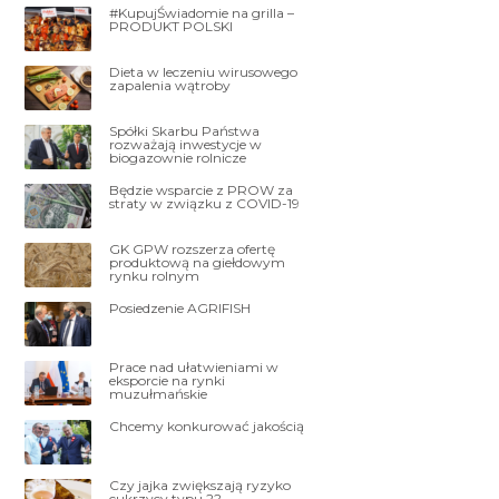
#KupujŚwiadomie na grilla –
PRODUKT POLSKI
Dieta w leczeniu wirusowego
zapalenia wątroby
Spółki Skarbu Państwa
rozważają inwestycje w
biogazownie rolnicze
Będzie wsparcie z PROW za
straty w związku z COVID-19
GK GPW rozszerza ofertę
produktową na giełdowym
rynku rolnym
Posiedzenie AGRIFISH
Prace nad ułatwieniami w
eksporcie na rynki
muzułmańskie
Chcemy konkurować jakością
Czy jajka zwiększają ryzyko
cukrzycy typu 2?