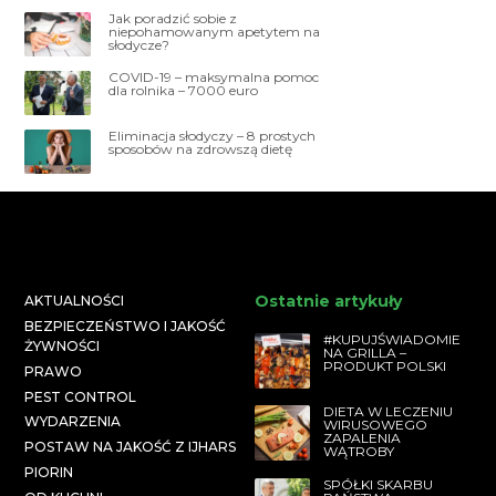
Jak poradzić sobie z
niepohamowanym apetytem na
słodycze?
COVID-19 – maksymalna pomoc
dla rolnika – 7000 euro
Eliminacja słodyczy – 8 prostych
sposobów na zdrowszą dietę
Ostatnie artykuły
AKTUALNOŚCI
BEZPIECZEŃSTWO I JAKOŚĆ
#KUPUJŚWIADOMIE
ŻYWNOŚCI
NA GRILLA –
PRODUKT POLSKI
PRAWO
PEST CONTROL
DIETA W LECZENIU
WYDARZENIA
WIRUSOWEGO
ZAPALENIA
POSTAW NA JAKOŚĆ Z IJHARS
WĄTROBY
PIORIN
SPÓŁKI SKARBU