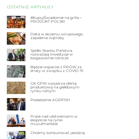
OSTATNIE ARTYKUŁY
#KupujŚwiadomie na grilla –
PRODUKT POLSKI
Dieta w leczeniu wirusowego
zapalenia wątroby
Spółki Skarbu Państwa
rozważają inwestycje w
biogazownie rolnicze
Będzie wsparcie z PROW za
straty w związku z COVID-19
GK GPW rozszerza ofertę
produktową na giełdowym
rynku rolnym
Posiedzenie AGRIFISH
Prace nad ułatwieniami w
eksporcie na rynki
muzułmańskie
Chcemy konkurować jakością