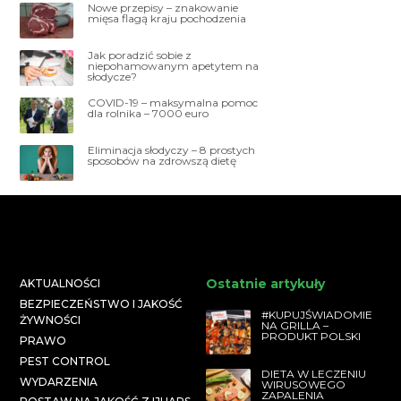
Nowe przepisy – znakowanie
mięsa flagą kraju pochodzenia
Jak poradzić sobie z
niepohamowanym apetytem na
słodycze?
COVID-19 – maksymalna pomoc
dla rolnika – 7000 euro
Eliminacja słodyczy – 8 prostych
sposobów na zdrowszą dietę
Ostatnie artykuły
AKTUALNOŚCI
BEZPIECZEŃSTWO I JAKOŚĆ
#KUPUJŚWIADOMIE
ŻYWNOŚCI
NA GRILLA –
PRODUKT POLSKI
PRAWO
PEST CONTROL
DIETA W LECZENIU
WYDARZENIA
WIRUSOWEGO
ZAPALENIA