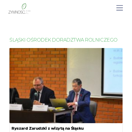
ŚLĄSKI OŚRODEK DORADZTWA ROLNICZEGO
Ryszard Zarudzki z wizytą na Śląsku