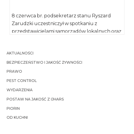
8 czerwca br. podsekretarz stanu Ryszard
Zarudzki uczestniczył w spotkaniu z
przedstawicielami samorządów lokalnych oraz
Lokalnych Grup Działania z terenu […]
AKTUALNOŚCI
BEZPIECZEŃSTWO I JAKOŚĆ ŻYWNOŚCI
PRAWO
PEST CONTROL
WYDARZENIA
POSTAW NA JAKOŚĆ Z IJHARS
PIORIN
OD KUCHNI