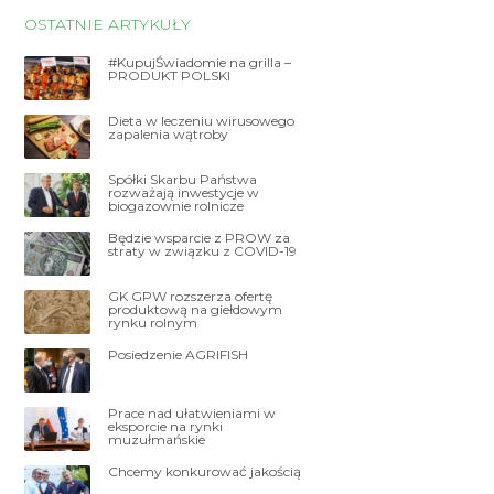
OSTATNIE ARTYKUŁY
#KupujŚwiadomie na grilla –
PRODUKT POLSKI
Dieta w leczeniu wirusowego
zapalenia wątroby
Spółki Skarbu Państwa
rozważają inwestycje w
biogazownie rolnicze
Będzie wsparcie z PROW za
straty w związku z COVID-19
GK GPW rozszerza ofertę
produktową na giełdowym
rynku rolnym
Posiedzenie AGRIFISH
Prace nad ułatwieniami w
eksporcie na rynki
muzułmańskie
Chcemy konkurować jakością