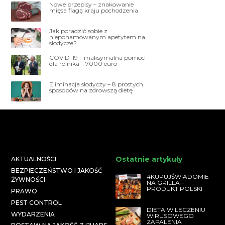
Nowe przepisy – znakowanie
mięsa flagą kraju pochodzenia
Jak poradzić sobie z
niepohamowanym apetytem na
słodycze?
COVID-19 – maksymalna pomoc
dla rolnika – 7000 euro
Eliminacja słodyczy – 8 prostych
sposobów na zdrowszą dietę
Ostatnie artykuły
AKTUALNOŚCI
BEZPIECZEŃSTWO I JAKOŚĆ
#KUPUJŚWIADOMIE
ŻYWNOŚCI
NA GRILLA –
PRODUKT POLSKI
PRAWO
PEST CONTROL
DIETA W LECZENIU
WYDARZENIA
WIRUSOWEGO
ZAPALENIA