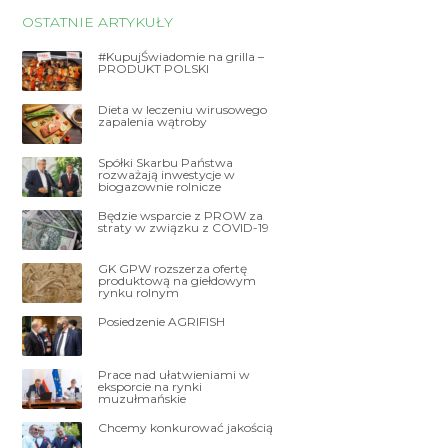
OSTATNIE ARTYKUŁY
#KupujŚwiadomie na grilla –
PRODUKT POLSKI
Dieta w leczeniu wirusowego
zapalenia wątroby
Spółki Skarbu Państwa
rozważają inwestycje w
biogazownie rolnicze
Będzie wsparcie z PROW za
straty w związku z COVID-19
GK GPW rozszerza ofertę
produktową na giełdowym
rynku rolnym
Posiedzenie AGRIFISH
Prace nad ułatwieniami w
eksporcie na rynki
muzułmańskie
Chcemy konkurować jakością