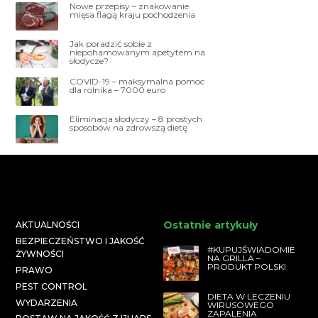
Nowe przepisy – znakowanie
mięsa flagą kraju pochodzenia
Jak poradzić sobie z
niepohamowanym apetytem na
słodycze?
COVID-19 – maksymalna pomoc
dla rolnika – 7000 euro
Eliminacja słodyczy – 8 prostych
sposobów na zdrowszą dietę
Ostatnie artykuły
AKTUALNOŚCI
BEZPIECZEŃSTWO I JAKOŚĆ
#KUPUJŚWIADOMIE
ŻYWNOŚCI
NA GRILLA –
PRODUKT POLSKI
PRAWO
PEST CONTROL
DIETA W LECZENIU
WYDARZENIA
WIRUSOWEGO
ZAPALENIA