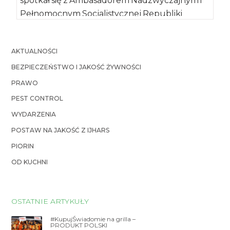
spotkał się z Ambasadorem Nadzwyczajnym i
Pełnomocnym Socjalistycznej Republiki
Wietnamu panem Vu Dang Dung, […]
AKTUALNOŚCI
BEZPIECZEŃSTWO I JAKOŚĆ ŻYWNOŚCI
PRAWO
PEST CONTROL
WYDARZENIA
POSTAW NA JAKOŚĆ Z IJHARS
PIORIN
OD KUCHNI
OSTATNIE ARTYKUŁY
#KupujŚwiadomie na grilla –
PRODUKT POLSKI