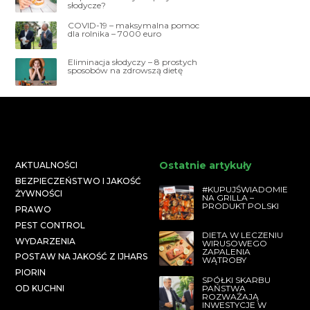
słodycze?
COVID-19 – maksymalna pomoc
dla rolnika – 7000 euro
Eliminacja słodyczy – 8 prostych
sposobów na zdrowszą dietę
Ostatnie artykuły
AKTUALNOŚCI
BEZPIECZEŃSTWO I JAKOŚĆ
#KUPUJŚWIADOMIE
ŻYWNOŚCI
NA GRILLA –
PRODUKT POLSKI
PRAWO
PEST CONTROL
DIETA W LECZENIU
WYDARZENIA
WIRUSOWEGO
ZAPALENIA
POSTAW NA JAKOŚĆ Z IJHARS
WĄTROBY
PIORIN
SPÓŁKI SKARBU
PAŃSTWA
OD KUCHNI
ROZWAŻAJĄ
INWESTYCJE W