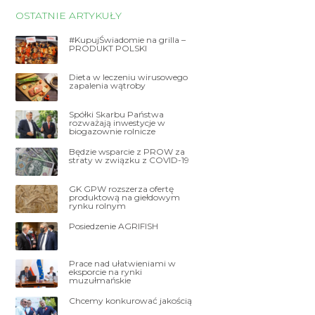
OSTATNIE ARTYKUŁY
#KupujŚwiadomie na grilla –
PRODUKT POLSKI
Dieta w leczeniu wirusowego
zapalenia wątroby
Spółki Skarbu Państwa
rozważają inwestycje w
biogazownie rolnicze
Będzie wsparcie z PROW za
straty w związku z COVID-19
GK GPW rozszerza ofertę
produktową na giełdowym
rynku rolnym
Posiedzenie AGRIFISH
Prace nad ułatwieniami w
eksporcie na rynki
muzułmańskie
Chcemy konkurować jakością