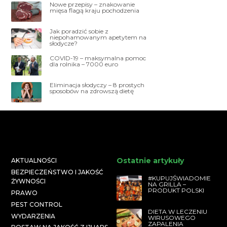
Nowe przepisy – znakowanie
mięsa flagą kraju pochodzenia
Jak poradzić sobie z
niepohamowanym apetytem na
słodycze?
COVID-19 – maksymalna pomoc
dla rolnika – 7000 euro
Eliminacja słodyczy – 8 prostych
sposobów na zdrowszą dietę
Ostatnie artykuły
AKTUALNOŚCI
BEZPIECZEŃSTWO I JAKOŚĆ
#KUPUJŚWIADOMIE
ŻYWNOŚCI
NA GRILLA –
PRODUKT POLSKI
PRAWO
PEST CONTROL
DIETA W LECZENIU
WYDARZENIA
WIRUSOWEGO
ZAPALENIA