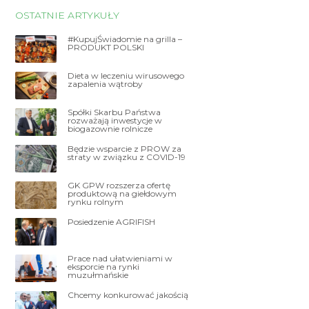
OSTATNIE ARTYKUŁY
#KupujŚwiadomie na grilla –
PRODUKT POLSKI
Dieta w leczeniu wirusowego
zapalenia wątroby
Spółki Skarbu Państwa
rozważają inwestycje w
biogazownie rolnicze
Będzie wsparcie z PROW za
straty w związku z COVID-19
GK GPW rozszerza ofertę
produktową na giełdowym
rynku rolnym
Posiedzenie AGRIFISH
Prace nad ułatwieniami w
eksporcie na rynki
muzułmańskie
Chcemy konkurować jakością