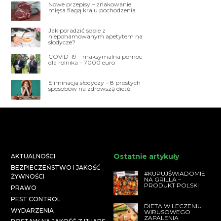
Nowe przepisy – znakowanie
mięsa flagą kraju pochodzenia
Jak poradzić sobie z
niepohamowanym apetytem na
słodycze?
COVID-19 – maksymalna pomoc
dla rolnika – 7000 euro
Eliminacja słodyczy – 8 prostych
sposobów na zdrowszą dietę
Ostatnie artykuły
AKTUALNOŚCI
BEZPIECZEŃSTWO I JAKOŚĆ
#KUPUJŚWIADOMIE
ŻYWNOŚCI
NA GRILLA –
PRODUKT POLSKI
PRAWO
PEST CONTROL
DIETA W LECZENIU
WYDARZENIA
WIRUSOWEGO
ZAPALENIA