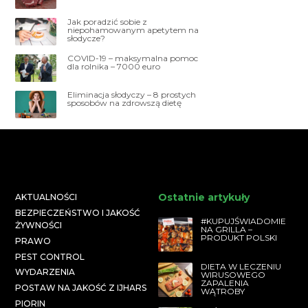
Jak poradzić sobie z
niepohamowanym apetytem na
słodycze?
COVID-19 – maksymalna pomoc
dla rolnika – 7000 euro
Eliminacja słodyczy – 8 prostych
sposobów na zdrowszą dietę
Ostatnie artykuły
AKTUALNOŚCI
BEZPIECZEŃSTWO I JAKOŚĆ
#KUPUJŚWIADOMIE
ŻYWNOŚCI
NA GRILLA –
PRODUKT POLSKI
PRAWO
PEST CONTROL
DIETA W LECZENIU
WYDARZENIA
WIRUSOWEGO
ZAPALENIA
POSTAW NA JAKOŚĆ Z IJHARS
WĄTROBY
PIORIN