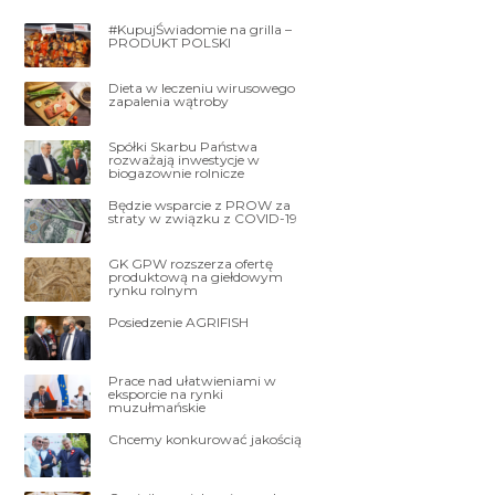
#KupujŚwiadomie na grilla –
PRODUKT POLSKI
Dieta w leczeniu wirusowego
zapalenia wątroby
Spółki Skarbu Państwa
rozważają inwestycje w
biogazownie rolnicze
Będzie wsparcie z PROW za
straty w związku z COVID-19
GK GPW rozszerza ofertę
produktową na giełdowym
rynku rolnym
Posiedzenie AGRIFISH
Prace nad ułatwieniami w
eksporcie na rynki
muzułmańskie
Chcemy konkurować jakością