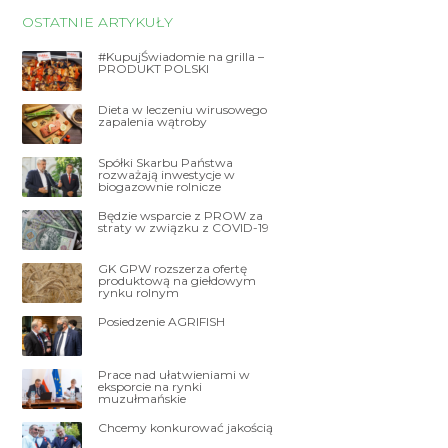
OSTATNIE ARTYKUŁY
#KupujŚwiadomie na grilla –
PRODUKT POLSKI
Dieta w leczeniu wirusowego
zapalenia wątroby
Spółki Skarbu Państwa
rozważają inwestycje w
biogazownie rolnicze
Będzie wsparcie z PROW za
straty w związku z COVID-19
GK GPW rozszerza ofertę
produktową na giełdowym
rynku rolnym
Posiedzenie AGRIFISH
Prace nad ułatwieniami w
eksporcie na rynki
muzułmańskie
Chcemy konkurować jakością