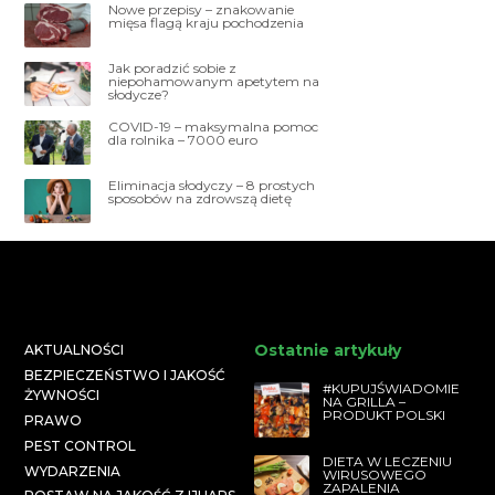
Nowe przepisy – znakowanie
mięsa flagą kraju pochodzenia
Jak poradzić sobie z
niepohamowanym apetytem na
słodycze?
COVID-19 – maksymalna pomoc
dla rolnika – 7000 euro
Eliminacja słodyczy – 8 prostych
sposobów na zdrowszą dietę
Ostatnie artykuły
AKTUALNOŚCI
BEZPIECZEŃSTWO I JAKOŚĆ
#KUPUJŚWIADOMIE
ŻYWNOŚCI
NA GRILLA –
PRODUKT POLSKI
PRAWO
PEST CONTROL
DIETA W LECZENIU
WYDARZENIA
WIRUSOWEGO
ZAPALENIA