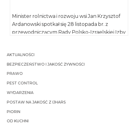
Minister rolnictwa i rozwoju wsi Jan Krzysztof
Ardanowski spotkał się 28 listopada br. z
przewodniczącym Rady Polsko-Izraelskiej Izby
Gospodarczej Elroyem […]
AKTUALNOŚCI
BEZPIECZEŃSTWO I JAKOŚĆ ŻYWNOŚCI
PRAWO
PEST CONTROL
WYDARZENIA
POSTAW NA JAKOŚĆ Z IJHARS
PIORIN
OD KUCHNI