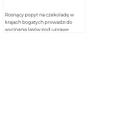
Rosnący popyt na czekoladę w
krajach bogatych prowadzi do
wycinania lasów pod uprawę
kakaowca w krajach uboższych –
informuje „Journal […]