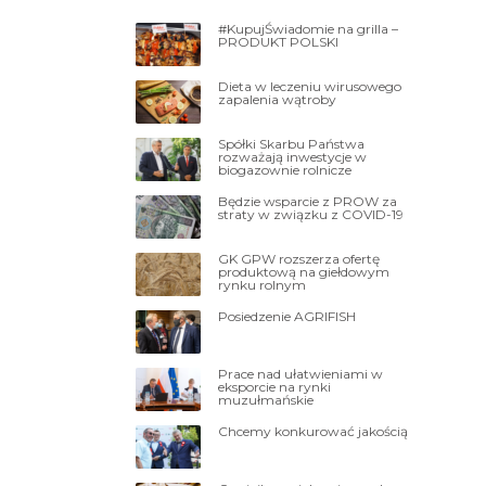
#KupujŚwiadomie na grilla –
PRODUKT POLSKI
Dieta w leczeniu wirusowego
zapalenia wątroby
Spółki Skarbu Państwa
rozważają inwestycje w
biogazownie rolnicze
Będzie wsparcie z PROW za
straty w związku z COVID-19
GK GPW rozszerza ofertę
produktową na giełdowym
rynku rolnym
Posiedzenie AGRIFISH
Prace nad ułatwieniami w
eksporcie na rynki
muzułmańskie
Chcemy konkurować jakością