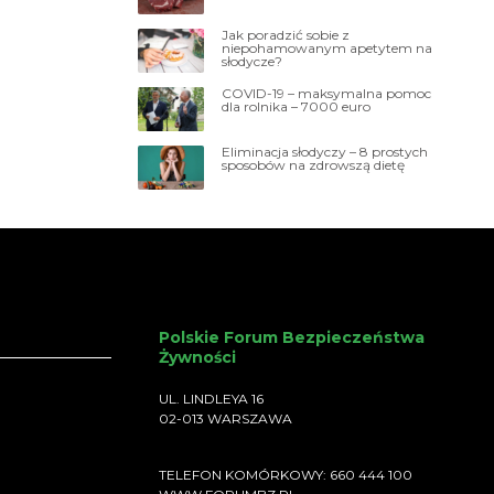
Jak poradzić sobie z
niepohamowanym apetytem na
słodycze?
COVID-19 – maksymalna pomoc
dla rolnika – 7000 euro
Eliminacja słodyczy – 8 prostych
sposobów na zdrowszą dietę
Polskie Forum Bezpieczeństwa
Żywności
UL. LINDLEYA 16
02-013 WARSZAWA
TELEFON KOMÓRKOWY: 660 444 100