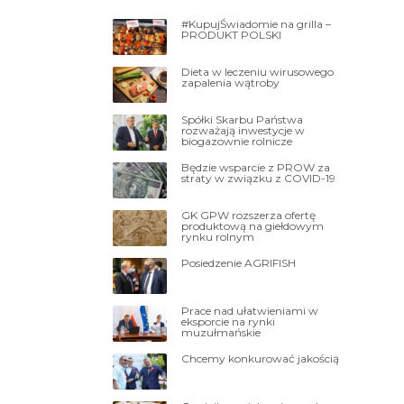
#KupujŚwiadomie na grilla –
PRODUKT POLSKI
Dieta w leczeniu wirusowego
zapalenia wątroby
Spółki Skarbu Państwa
rozważają inwestycje w
biogazownie rolnicze
Będzie wsparcie z PROW za
straty w związku z COVID-19
GK GPW rozszerza ofertę
produktową na giełdowym
rynku rolnym
Posiedzenie AGRIFISH
Prace nad ułatwieniami w
eksporcie na rynki
muzułmańskie
Chcemy konkurować jakością