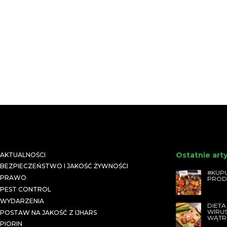
Ostatnie art
AKTUALNOŚCI
BEZPIECZEŃSTWO I JAKOŚĆ ŻYWNOŚCI
#KUPU
PRAWO
PROD
PEST CONTROL
WYDARZENIA
DIETA
WIRU
POSTAW NA JAKOŚĆ Z IJHARS
WĄTR
PIORIN