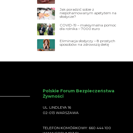
Jak poradzić sobie z
niepohamowanym apetytem na
słodycze?
COVID-19 – maksymalna pomoc
dla rolnika – 7000 euro
Eliminacja słodyczy – 8 prostych
sposobów na zdrowszą dietę
Polskie Forum Bezpieczeństwa
Żywności
UL. LINDLEYA 16
02-013 WARSZAWA
TELEFON KOMÓRKOWY: 660 444 100