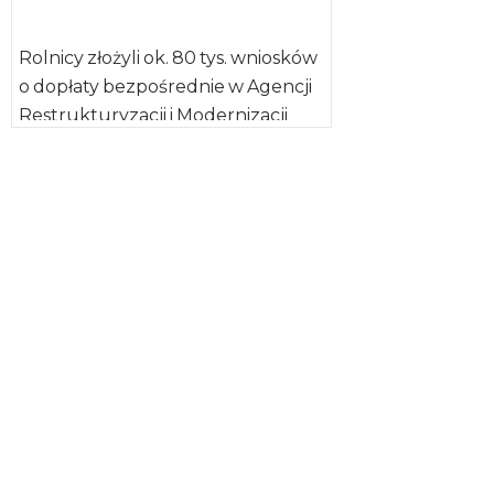
Rolnicy złożyli ok. 80 tys. wniosków
o dopłaty bezpośrednie w Agencji
Restrukturyzacji i Modernizacji
Rolnictwa. Oświadczenia
potwierdzające brak zmian w […]