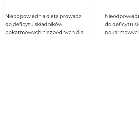
Nieodpowiednia dieta prowadzi
Nieodpowiedn
do deficytu składników
do deficytu s
pokarmowych niezbędnych dla
pokarmowych
optymalnego funkcjonowania i
optymalnego 
aktywności mózgu, a tym samym
aktywności m
całego organizmu człowieka.
całego organ
Naukowcy podkreślają […]
Naukowcy […