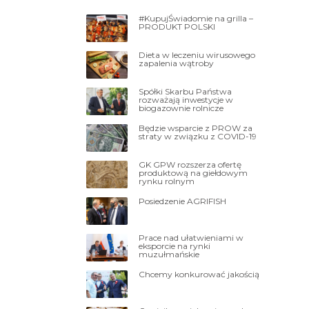
#KupujŚwiadomie na grilla –
PRODUKT POLSKI
Dieta w leczeniu wirusowego
zapalenia wątroby
Spółki Skarbu Państwa
rozważają inwestycje w
biogazownie rolnicze
Będzie wsparcie z PROW za
straty w związku z COVID-19
GK GPW rozszerza ofertę
produktową na giełdowym
rynku rolnym
Posiedzenie AGRIFISH
Prace nad ułatwieniami w
eksporcie na rynki
muzułmańskie
Chcemy konkurować jakością