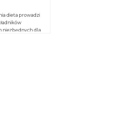
ia dieta prowadzi
kładników
 niezbędnych dla
funkcjonowania i
ózgu, a tym samym
izmu człowieka.
]