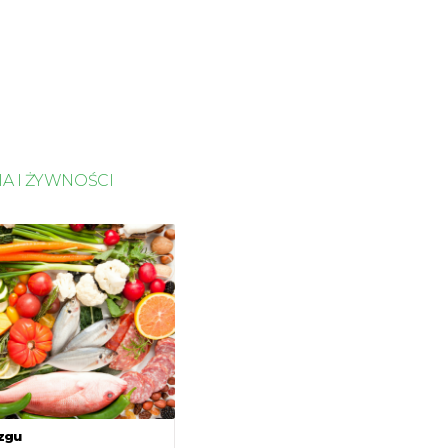
A I ŻYWNOŚCI
zgu