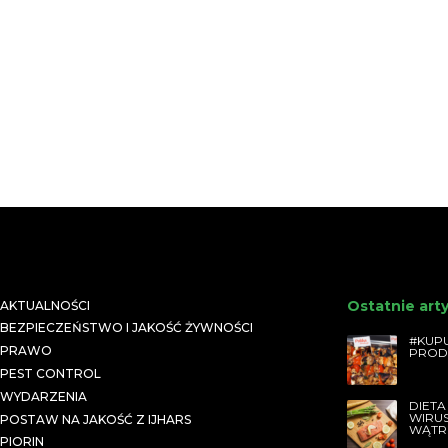
Ostatnie art
AKTUALNOŚCI
BEZPIECZEŃSTWO I JAKOŚĆ ŻYWNOŚCI
#KUPU
PRAWO
PROD
PEST CONTROL
WYDARZENIA
DIETA
WIRU
POSTAW NA JAKOŚĆ Z IJHARS
WĄTR
PIORIN