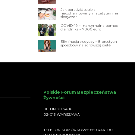
Jak poradzić sobie z
niepohamowanym apetytem na
słodycze?
COVID-19 – maksymalna pomoc
dla rolnika – 7000 euro
Eliminacja słodyczy – 8 prostych
sposobów na zdrowszą dietę
Polskie Forum Bezpieczeństwa
Żywności
UL. LINDLEYA 16
02-013 WARSZAWA
TELEFON KOMÓRKOWY: 660 444 100