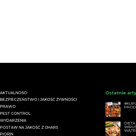
Ostatnie art
AKTUALNOŚCI
BEZPIECZEŃSTWO I JAKOŚĆ ŻYWNOŚCI
#KUPU
PRAWO
PROD
PEST CONTROL
WYDARZENIA
DIETA
WIRU
POSTAW NA JAKOŚĆ Z IJHARS
WĄTR
PIORIN