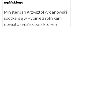
rypińskiego
Minister Jan Krzysztof Ardanowski
spotkał się w Rypinie z rolnikami
powiatu rypińskiego, którym
przedstawiał działania
podejmowane przez niego od
objęcia […]