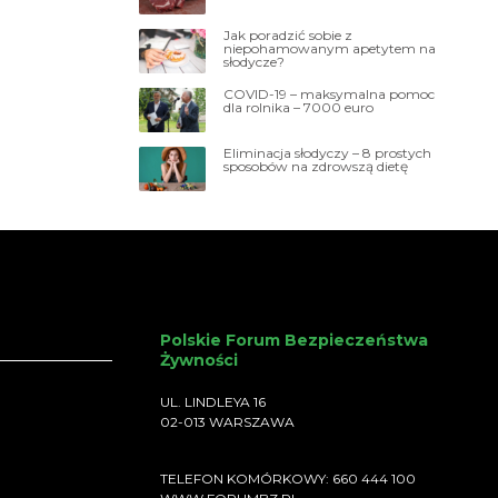
Jak poradzić sobie z
niepohamowanym apetytem na
słodycze?
COVID-19 – maksymalna pomoc
dla rolnika – 7000 euro
Eliminacja słodyczy – 8 prostych
sposobów na zdrowszą dietę
Polskie Forum Bezpieczeństwa
Żywności
UL. LINDLEYA 16
02-013 WARSZAWA
TELEFON KOMÓRKOWY: 660 444 100