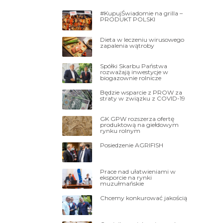
#KupujŚwiadomie na grilla –
PRODUKT POLSKI
Dieta w leczeniu wirusowego
zapalenia wątroby
Spółki Skarbu Państwa
rozważają inwestycje w
biogazownie rolnicze
Będzie wsparcie z PROW za
straty w związku z COVID-19
GK GPW rozszerza ofertę
produktową na giełdowym
rynku rolnym
Posiedzenie AGRIFISH
Prace nad ułatwieniami w
eksporcie na rynki
muzułmańskie
Chcemy konkurować jakością