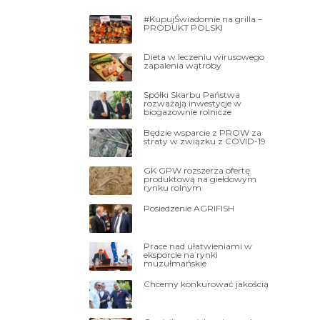
#KupujŚwiadomie na grilla –
PRODUKT POLSKI
Dieta w leczeniu wirusowego
zapalenia wątroby
Spółki Skarbu Państwa
rozważają inwestycje w
biogazownie rolnicze
Będzie wsparcie z PROW za
straty w związku z COVID-19
GK GPW rozszerza ofertę
produktową na giełdowym
rynku rolnym
Posiedzenie AGRIFISH
Prace nad ułatwieniami w
eksporcie na rynki
muzułmańskie
Chcemy konkurować jakością