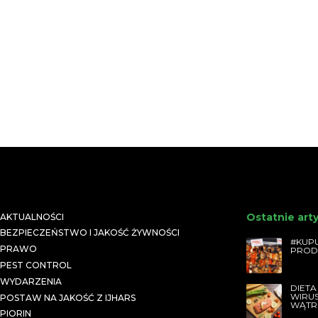
Ostatnie art
AKTUALNOŚCI
BEZPIECZEŃSTWO I JAKOŚĆ ŻYWNOŚCI
#KUPU
PRAWO
PROD
PEST CONTROL
WYDARZENIA
DIETA
WIRU
POSTAW NA JAKOŚĆ Z IJHARS
WĄTR
PIORIN