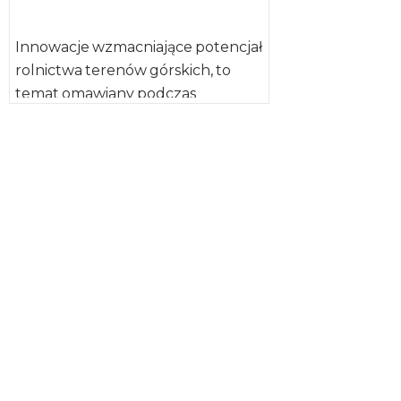
Innowacje wzmacniające potencjał
rolnictwa terenów górskich, to
temat omawiany podczas
konferencji, która odbyła się 17
lipca br. w ministerstwie rolnictwa
[…]