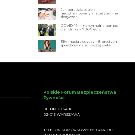
Jak poradzić sobie z
niepohamowanym apetytem na
słodycze?
COVID-19 – maksymalna pomoc
dla rolnika – 7000 euro
Eliminacja słodyczy – 8 prostych
sposobów na zdrowszą dietę
Polskie Forum Bezpieczeństwa
Żywności
UL. LINDLEYA 16
02-013 WARSZAWA
TELEFON KOMÓRKOWY: 660 444 100