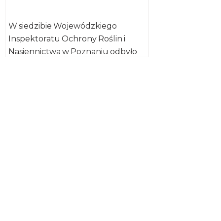
W siedzibie Wojewódzkiego
Inspektoratu Ochrony Roślin i
Nasiennictwa w Poznaniu odbyło
się zorganizowane przez Polski
Związek Producentów Kukurydzy
(PZPK), spotkanie dotyczące […]