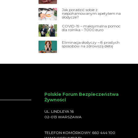
Jak poradzić sobie z
niepohamowanym apetytem na
słodycze?
COVID-19 – maksymalna pomoc
dla rolnika – 7000 euro
Eliminacja słodyczy – 8 prostych
sposobów na zdrowszą dietę
Polskie Forum Bezpieczeństwa
Żywności
UL. LINDLEYA 16
02-013 WARSZAWA
TELEFON KOMÓRKOWY: 660 444 100