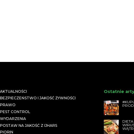
Ostatnie art
AKTUALNOŚCI
BEZPIECZEŃSTWO I JAKOŚĆ ŻYWNOŚCI
#KUPU
PRAWO
PROD
PEST CONTROL
WYDARZENIA
DIETA
WIRU
POSTAW NA JAKOŚĆ Z IJHARS
WĄTR
PIORIN