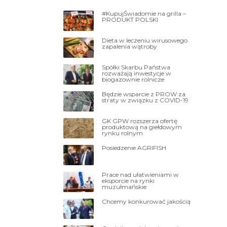
#KupujŚwiadomie na grilla –
PRODUKT POLSKI
Dieta w leczeniu wirusowego
zapalenia wątroby
Spółki Skarbu Państwa
rozważają inwestycje w
biogazownie rolnicze
Będzie wsparcie z PROW za
straty w związku z COVID-19
GK GPW rozszerza ofertę
produktową na giełdowym
rynku rolnym
Posiedzenie AGRIFISH
Prace nad ułatwieniami w
eksporcie na rynki
muzułmańskie
Chcemy konkurować jakością