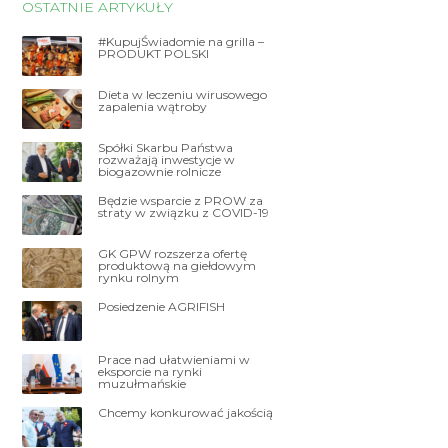
OSTATNIE ARTYKUŁY
#KupujŚwiadomie na grilla –
PRODUKT POLSKI
Dieta w leczeniu wirusowego
zapalenia wątroby
Spółki Skarbu Państwa
rozważają inwestycje w
biogazownie rolnicze
Będzie wsparcie z PROW za
straty w związku z COVID-19
GK GPW rozszerza ofertę
produktową na giełdowym
rynku rolnym
Posiedzenie AGRIFISH
Prace nad ułatwieniami w
eksporcie na rynki
muzułmańskie
Chcemy konkurować jakością