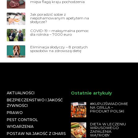
mięsa flagą kraju pochodzenia
Jak poradzić sobie z
niepohamowanym apetytem na
słodycze?
COVID-19 – maksymalna pomoc
dla rolnika – 7000 euro
Eliminacja słodyczy – 8 prostych
sposobów na zdrowszą dietę
Ostatnie artykuły
AKTUALNOŚCI
BEZPIECZEŃSTWO I JAKOŚĆ
#KUPUJŚWIADOMIE
ŻYWNOŚCI
NA GRILLA –
PRODUKT POLSKI
PRAWO
PEST CONTROL
DIETA W LECZENIU
WYDARZENIA
WIRUSOWEGO
ZAPALENIA
POSTAW NA JAKOŚĆ Z IJHARS
WĄTROBY