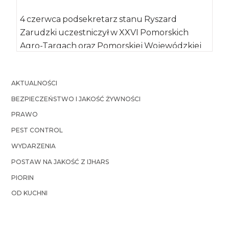
4 czerwca podsekretarz stanu Ryszard
Zarudzki uczestniczył w XXVI Pomorskich
Agro-Targach oraz Pomorskiej Wojewódzkiej
Wystawie Zwierząt Hodowlanych. Wydarzenia
odbyły się […]
AKTUALNOŚCI
BEZPIECZEŃSTWO I JAKOŚĆ ŻYWNOŚCI
PRAWO
PEST CONTROL
WYDARZENIA
POSTAW NA JAKOŚĆ Z IJHARS
PIORIN
OD KUCHNI