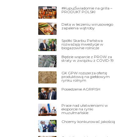
#KupujŚwiadomie na grilla –
PRODUKT POLSKI
Dieta w leczeniu wirusowego
zapalenia wątroby
Spółki Skarbu Państwa
rozważają inwestycje w
biogazownie rolnicze
Będzie wsparcie z PROW za
straty w związku z COVID-19
GK GPW rozszerza ofertę
produktową na giełdowym
rynku rolnym
Posiedzenie AGRIFISH
Prace nad ułatwieniami w
eksporcie na rynki
muzułmańskie
Chcemy konkurować jakością