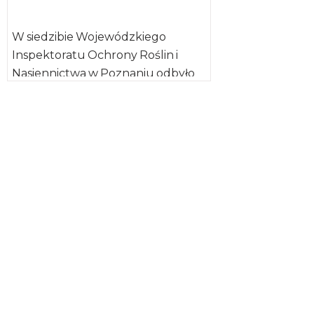
W siedzibie Wojewódzkiego
Inspektoratu Ochrony Roślin i
Nasiennictwa w Poznaniu odbyło
się zorganizowane przez Polski
Związek Producentów Kukurydzy
(PZPK), spotkanie dotyczące […]