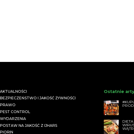
Ostatnie art
AKTUALNOŚCI
BEZPIECZEŃSTWO I JAKOŚĆ ŻYWNOŚCI
#KUPU
PRAWO
PROD
PEST CONTROL
WYDARZENIA
DIETA
WIRU
POSTAW NA JAKOŚĆ Z IJHARS
WĄTR
PIORIN