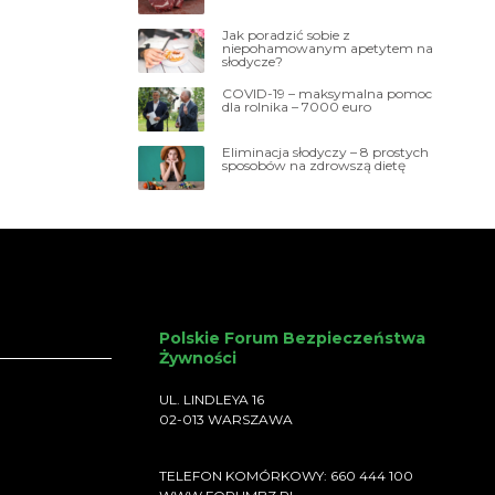
Jak poradzić sobie z
niepohamowanym apetytem na
słodycze?
COVID-19 – maksymalna pomoc
dla rolnika – 7000 euro
Eliminacja słodyczy – 8 prostych
sposobów na zdrowszą dietę
Polskie Forum Bezpieczeństwa
Żywności
UL. LINDLEYA 16
02-013 WARSZAWA
TELEFON KOMÓRKOWY: 660 444 100