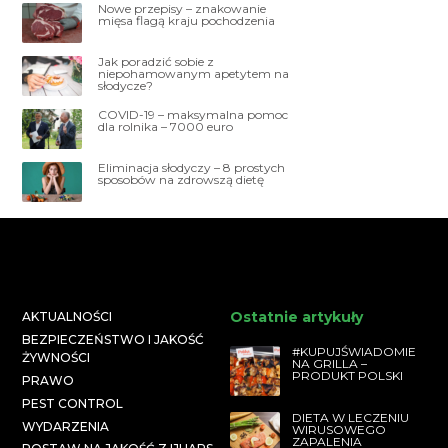
Nowe przepisy – znakowanie
mięsa flagą kraju pochodzenia
Jak poradzić sobie z
niepohamowanym apetytem na
słodycze?
COVID-19 – maksymalna pomoc
dla rolnika – 7000 euro
Eliminacja słodyczy – 8 prostych
sposobów na zdrowszą dietę
Ostatnie artykuły
AKTUALNOŚCI
BEZPIECZEŃSTWO I JAKOŚĆ
#KUPUJŚWIADOMIE
ŻYWNOŚCI
NA GRILLA –
PRODUKT POLSKI
PRAWO
PEST CONTROL
DIETA W LECZENIU
WYDARZENIA
WIRUSOWEGO
ZAPALENIA