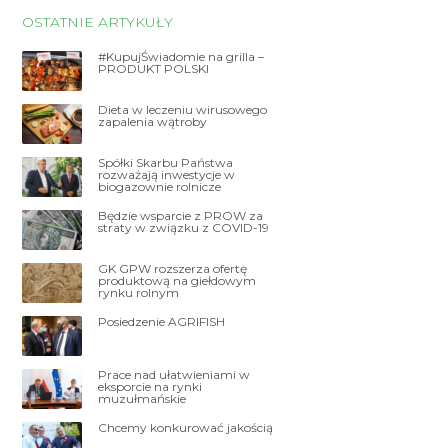
OSTATNIE ARTYKUŁY
#KupujŚwiadomie na grilla –
PRODUKT POLSKI
Dieta w leczeniu wirusowego
zapalenia wątroby
Spółki Skarbu Państwa
rozważają inwestycje w
biogazownie rolnicze
Będzie wsparcie z PROW za
straty w związku z COVID-19
GK GPW rozszerza ofertę
produktową na giełdowym
rynku rolnym
Posiedzenie AGRIFISH
Prace nad ułatwieniami w
eksporcie na rynki
muzułmańskie
Chcemy konkurować jakością