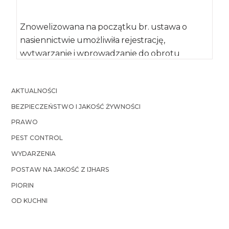
Znowelizowana na początku br. ustawa o
nasiennictwie umożliwiła rejestrację,
wytwarzanie i wprowadzanie do obrotu
materiału siewnego odmian gatunków
tradycyjnie uprawianych […]
AKTUALNOŚCI
BEZPIECZEŃSTWO I JAKOŚĆ ŻYWNOŚCI
PRAWO
PEST CONTROL
WYDARZENIA
POSTAW NA JAKOŚĆ Z IJHARS
PIORIN
OD KUCHNI