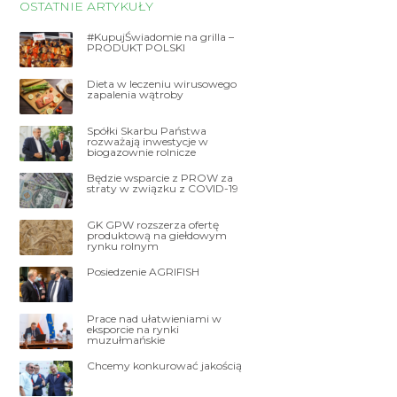
OSTATNIE ARTYKUŁY
#KupujŚwiadomie na grilla –
PRODUKT POLSKI
Dieta w leczeniu wirusowego
zapalenia wątroby
Spółki Skarbu Państwa
rozważają inwestycje w
biogazownie rolnicze
Będzie wsparcie z PROW za
straty w związku z COVID-19
GK GPW rozszerza ofertę
produktową na giełdowym
rynku rolnym
Posiedzenie AGRIFISH
Prace nad ułatwieniami w
eksporcie na rynki
muzułmańskie
Chcemy konkurować jakością