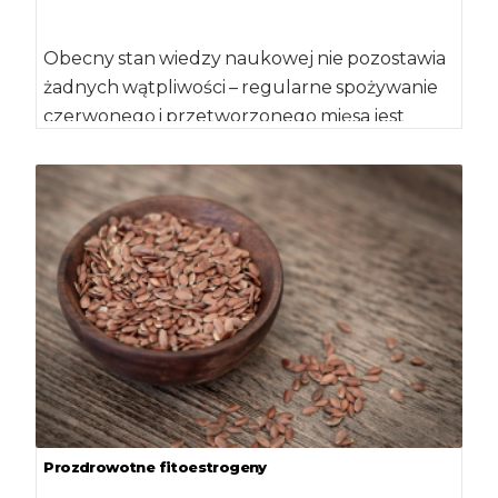
Obecny stan wiedzy naukowej nie pozostawia
żadnych wątpliwości – regularne spożywanie
czerwonego i przetworzonego mięsa jest
związane z większą częstością zachorowania
na nowotwory […]
Prozdrowotne fitoestrogeny