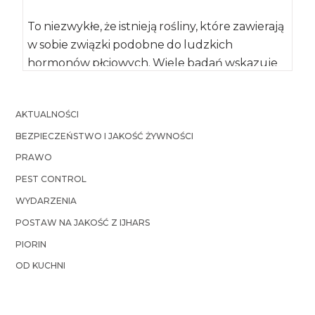
To niezwykłe, że istnieją rośliny, które zawierają
w sobie związki podobne do ludzkich
hormonów płciowych. Wiele badań wskazuje
na to, że fitoestrogeny mogą […]
AKTUALNOŚCI
BEZPIECZEŃSTWO I JAKOŚĆ ŻYWNOŚCI
PRAWO
PEST CONTROL
WYDARZENIA
POSTAW NA JAKOŚĆ Z IJHARS
PIORIN
OD KUCHNI