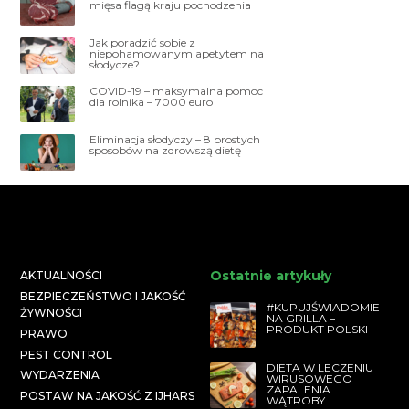
mięsa flagą kraju pochodzenia
Jak poradzić sobie z
niepohamowanym apetytem na
słodycze?
COVID-19 – maksymalna pomoc
dla rolnika – 7000 euro
Eliminacja słodyczy – 8 prostych
sposobów na zdrowszą dietę
Ostatnie artykuły
AKTUALNOŚCI
BEZPIECZEŃSTWO I JAKOŚĆ
#KUPUJŚWIADOMIE
ŻYWNOŚCI
NA GRILLA –
PRODUKT POLSKI
PRAWO
PEST CONTROL
DIETA W LECZENIU
WYDARZENIA
WIRUSOWEGO
ZAPALENIA
POSTAW NA JAKOŚĆ Z IJHARS
WĄTROBY