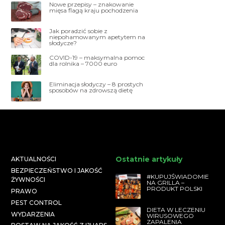
Nowe przepisy – znakowanie
mięsa flagą kraju pochodzenia
Jak poradzić sobie z
niepohamowanym apetytem na
słodycze?
COVID-19 – maksymalna pomoc
dla rolnika – 7000 euro
Eliminacja słodyczy – 8 prostych
sposobów na zdrowszą dietę
Ostatnie artykuły
AKTUALNOŚCI
BEZPIECZEŃSTWO I JAKOŚĆ
#KUPUJŚWIADOMIE
ŻYWNOŚCI
NA GRILLA –
PRODUKT POLSKI
PRAWO
PEST CONTROL
DIETA W LECZENIU
WYDARZENIA
WIRUSOWEGO
ZAPALENIA