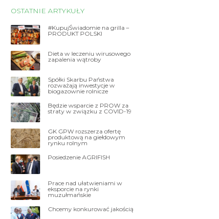
OSTATNIE ARTYKUŁY
#KupujŚwiadomie na grilla –
PRODUKT POLSKI
Dieta w leczeniu wirusowego
zapalenia wątroby
Spółki Skarbu Państwa
rozważają inwestycje w
biogazownie rolnicze
Będzie wsparcie z PROW za
straty w związku z COVID-19
GK GPW rozszerza ofertę
produktową na giełdowym
rynku rolnym
Posiedzenie AGRIFISH
Prace nad ułatwieniami w
eksporcie na rynki
muzułmańskie
Chcemy konkurować jakością