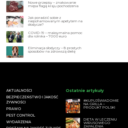
Nowe przepisy – znakowanie
mięsa flagą kraju pochodzenia
Jak poradzić sobie z
niepohamowanym apetytem na
słodycze?
COVID-19 – maksymalna pomoc
dla rolnika – 7000 euro
Eliminacja słodyczy – 8 prostych
sposobów na zdrowszą dietę
Ostatnie artykuły
AKTUALNOŚCI
BEZPIECZEŃSTWO I JAKOŚĆ
#KUPUJŚWIADOMIE
ŻYWNOŚCI
NA GRILLA –
PRODUKT POLSKI
PRAWO
PEST CONTROL
DIETA W LECZENIU
WYDARZENIA
WIRUSOWEGO
ZAPALENIA