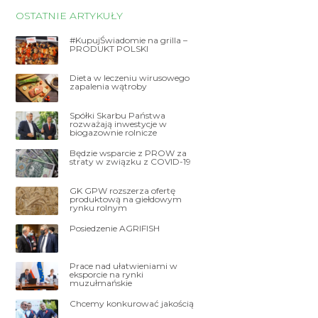
OSTATNIE ARTYKUŁY
#KupujŚwiadomie na grilla –
PRODUKT POLSKI
Dieta w leczeniu wirusowego
zapalenia wątroby
Spółki Skarbu Państwa
rozważają inwestycje w
biogazownie rolnicze
Będzie wsparcie z PROW za
straty w związku z COVID-19
GK GPW rozszerza ofertę
produktową na giełdowym
rynku rolnym
Posiedzenie AGRIFISH
Prace nad ułatwieniami w
eksporcie na rynki
muzułmańskie
Chcemy konkurować jakością