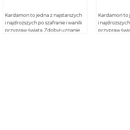
Kardamon to jedna z najstarszych
Kardamon to j
i najdroższych po szafranie i wanilii
i najdroższych 
przypraw świata. Zdobył uznanie
przypraw świa
w starożytności, już wtedy
w starożytnoś
przypisywano mu właściwości
przypisywano
lecznicze. Jest […]
lecznicze. Jest