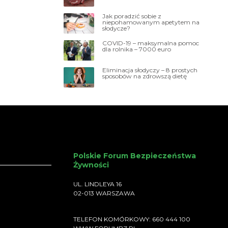
Jak poradzić sobie z
niepohamowanym apetytem na
słodycze?
COVID-19 – maksymalna pomoc
dla rolnika – 7000 euro
Eliminacja słodyczy – 8 prostych
sposobów na zdrowszą dietę
Polskie Forum Bezpieczeństwa
Żywności
UL. LINDLEYA 16
02-013 WARSZAWA
TELEFON KOMÓRKOWY: 660 444 100