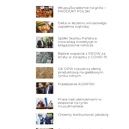
#KupujŚwiadomie na grilla –
PRODUKT POLSKI
Dieta w leczeniu wirusowego
zapalenia wątroby
Spółki Skarbu Państwa
rozważają inwestycje w
biogazownie rolnicze
Będzie wsparcie z PROW za
straty w związku z COVID-19
GK GPW rozszerza ofertę
produktową na giełdowym
rynku rolnym
Posiedzenie AGRIFISH
Prace nad ułatwieniami w
eksporcie na rynki
muzułmańskie
Chcemy konkurować jakością