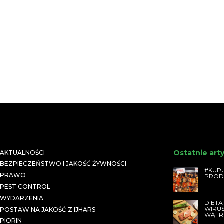
Ostatnie art
AKTUALNOŚCI
BEZPIECZEŃSTWO I JAKOŚĆ ŻYWNOŚCI
#KUPU
PRAWO
PROD
PEST CONTROL
WYDARZENIA
DIETA
WIRU
POSTAW NA JAKOŚĆ Z IJHARS
WĄTR
PIORIN