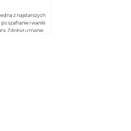
edna z najstarszych
po szafranie i wanilii
ta. Zdobył uznanie
ci, już wtedy
 mu właściwości
 […]