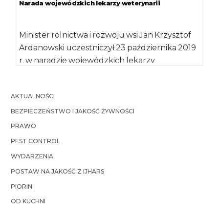
Narada wojewódzkich lekarzy weterynarii
Minister rolnictwa i rozwoju wsi Jan Krzysztof
Ardanowski uczestniczył 23 października 2019
r. w naradzie wojewódzkich lekarzy
weterynarii, która odbyła się […]
AKTUALNOŚCI
BEZPIECZEŃSTWO I JAKOŚĆ ŻYWNOŚCI
PRAWO
PEST CONTROL
WYDARZENIA
POSTAW NA JAKOŚĆ Z IJHARS
PIORIN
OD KUCHNI