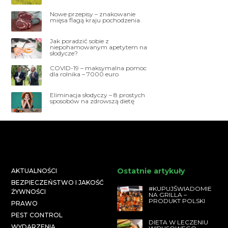
Nowe przepisy – znakowanie
mięsa flagą kraju pochodzenia
Jak poradzić sobie z
niepohamowanym apetytem na
słodycze?
COVID-19 – maksymalna pomoc
dla rolnika – 7000 euro
Eliminacja słodyczy – 8 prostych
sposobów na zdrowszą dietę
Ostatnie artykuły
AKTUALNOŚCI
BEZPIECZEŃSTWO I JAKOŚĆ
#KUPUJŚWIADOMIE
ŻYWNOŚCI
NA GRILLA –
PRODUKT POLSKI
PRAWO
PEST CONTROL
DIETA W LECZENIU
WYDARZENIA