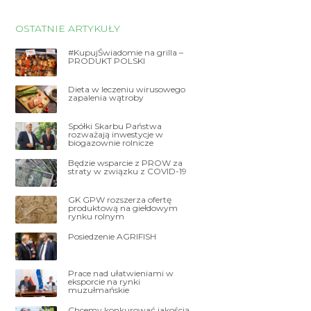
OSTATNIE ARTYKUŁY
#KupujŚwiadomie na grilla –
PRODUKT POLSKI
Dieta w leczeniu wirusowego
zapalenia wątroby
Spółki Skarbu Państwa
rozważają inwestycje w
biogazownie rolnicze
Będzie wsparcie z PROW za
straty w związku z COVID-19
GK GPW rozszerza ofertę
produktową na giełdowym
rynku rolnym
Posiedzenie AGRIFISH
Prace nad ułatwieniami w
eksporcie na rynki
muzułmańskie
Chcemy konkurować jakością