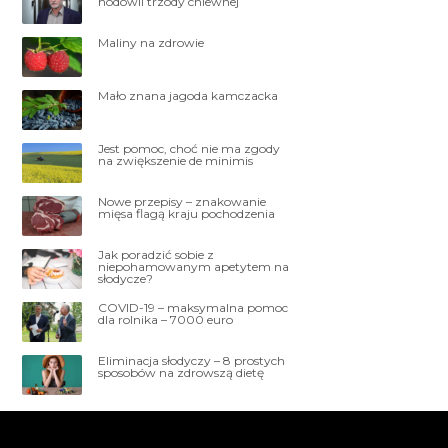
hodowli trzody chlewnej
Maliny na zdrowie
Mało znana jagoda kamczacka
Jest pomoc, choć nie ma zgody
na zwiększenie de minimis
Nowe przepisy – znakowanie
mięsa flagą kraju pochodzenia
Jak poradzić sobie z
niepohamowanym apetytem na
słodycze?
COVID-19 – maksymalna pomoc
dla rolnika – 7000 euro
Eliminacja słodyczy – 8 prostych
sposobów na zdrowszą dietę