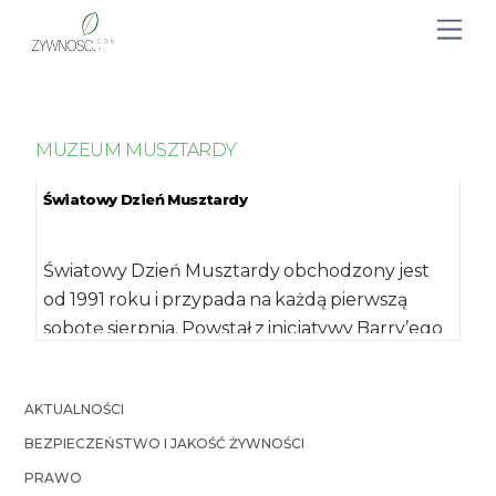
MUZEUM MUSZTARDY
Światowy Dzień Musztardy
Światowy Dzień Musztardy obchodzony jest
od 1991 roku i przypada na każdą pierwszą
sobotę sierpnia. Powstał z inicjatywy Barry’ego
Levenson’a, kustosza […]
AKTUALNOŚCI
BEZPIECZEŃSTWO I JAKOŚĆ ŻYWNOŚCI
PRAWO