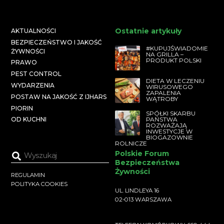
Ostatnie artykuły
AKTUALNOŚCI
BEZPIECZEŃSTWO I JAKOŚĆ
#KUPUJŚWIADOMIE
ŻYWNOŚCI
NA GRILLA –
PRODUKT POLSKI
PRAWO
PEST CONTROL
DIETA W LECZENIU
WYDARZENIA
WIRUSOWEGO
ZAPALENIA
POSTAW NA JAKOŚĆ Z IJHARS
WĄTROBY
PIORIN
SPÓŁKI SKARBU
PAŃSTWA
OD KUCHNI
ROZWAŻAJĄ
INWESTYCJE W
BIOGAZOWNIE
ROLNICZE
Polskie Forum
Bezpieczeństwa
Żywności
REGULAMIN
POLITYKA COOKIES
UL. LINDLEYA 16
02-013 WARSZAWA