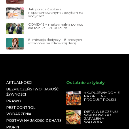
Jak poradzić sobie z
niepohamowanym apetytem na
słodycze?
COVID-19 – maksymalna pomoc
dla rolnika – 7000 euro
Eliminacja słodyczy – 8 prostych
sposobów na zdrowszą dietę
Ostatnie artykuły
AKTUALNOŚCI
BEZPIECZEŃSTWO I JAKOŚĆ
#KUPUJŚWIADOMIE
ŻYWNOŚCI
NA GRILLA –
PRODUKT POLSKI
PRAWO
PEST CONTROL
DIETA W LECZENIU
WYDARZENIA
WIRUSOWEGO
ZAPALENIA
POSTAW NA JAKOŚĆ Z IJHARS
WĄTROBY
PIORIN