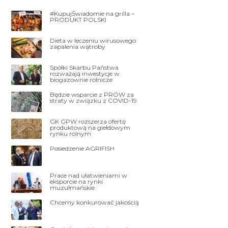
#KupujŚwiadomie na grilla –
PRODUKT POLSKI
Dieta w leczeniu wirusowego
zapalenia wątroby
Spółki Skarbu Państwa
rozważają inwestycje w
biogazownie rolnicze
Będzie wsparcie z PROW za
straty w związku z COVID-19
GK GPW rozszerza ofertę
produktową na giełdowym
rynku rolnym
Posiedzenie AGRIFISH
Prace nad ułatwieniami w
eksporcie na rynki
muzułmańskie
Chcemy konkurować jakością