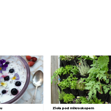
zu
Zioła pod mikroskopem