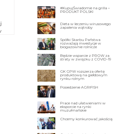
#KupujŚwiadomie na grilla –
PRODUKT POLSKI
j
Dieta w leczeniu wirusowego
zapalenia wątroby
y
 i
Spółki Skarbu Państwa
rozważają inwestycje w
biogazownie rolnicze
Będzie wsparcie z PROW za
straty w związku z COVID-19
GK GPW rozszerza ofertę
produktową na giełdowym
rynku rolnym
Posiedzenie AGRIFISH
Prace nad ułatwieniami w
eksporcie na rynki
muzułmańskie
Chcemy konkurować jakością