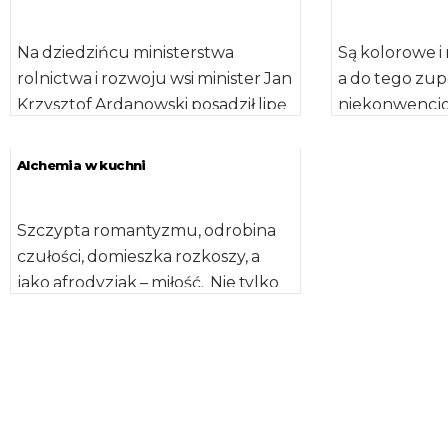
Na dziedzińcu ministerstwa
Są kolorowe i
rolnictwa i rozwoju wsi minister Jan
a do tego zup
Krzysztof Ardanowski posadził lipę
niekonwencjo
miododajną. – Bardzo dziękuję
niejedną potr
marszałkowi województwa
wyszukaną jak
Alchemia w kuchni
łódzkiego […]
Szczypta romantyzmu, odrobina
czułości, domieszka rozkoszy, a
jako afrodyzjak – miłość. Nie tylko
w maju, ale również w letnie
miesiące, […]