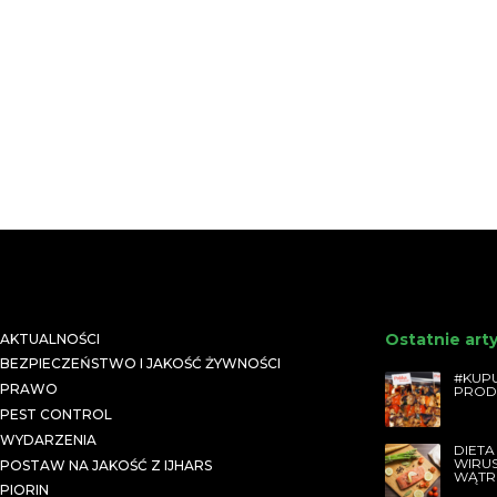
Ostatnie art
AKTUALNOŚCI
BEZPIECZEŃSTWO I JAKOŚĆ ŻYWNOŚCI
#KUPU
PRAWO
PROD
PEST CONTROL
WYDARZENIA
DIETA
WIRU
POSTAW NA JAKOŚĆ Z IJHARS
WĄTR
PIORIN