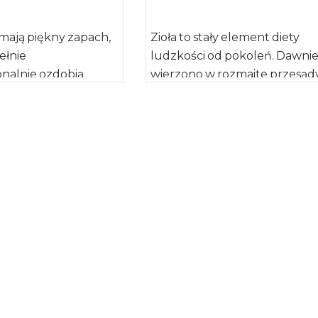
 mają piękny zapach,
Zioła to stały element diety
ełnie
ludzkości od pokoleń. Dawnie
nalnie ozdobią
wierzono w rozmaite przesąd
awę, nawet tak
związane z ich występowaniem
 komunijny tort. […]
działaniem, a […]