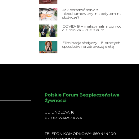
Jak poradzić sobie z
niepohamowanym apetytem na
słodycze?
COVID-19 – maksymalna pomoc
dla rolnika – 7000 euro
Eliminacja słodyczy – 8 prostych
sposobów na zdrowszą dietę
Polskie Forum Bezpieczeństwa
Żywności
UL. LINDLEYA 16
02-013 WARSZAWA
TELEFON KOMÓRKOWY: 660 444 100