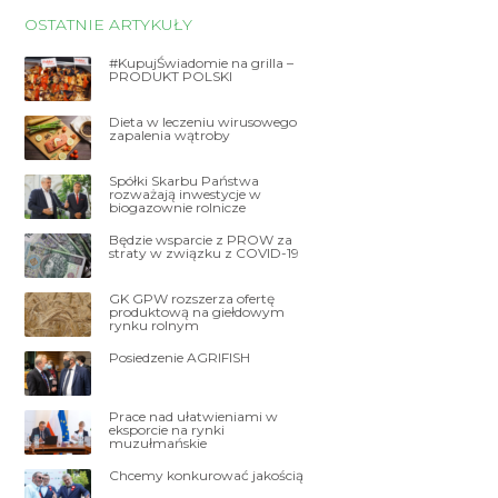
OSTATNIE ARTYKUŁY
#KupujŚwiadomie na grilla –
PRODUKT POLSKI
Dieta w leczeniu wirusowego
zapalenia wątroby
Spółki Skarbu Państwa
rozważają inwestycje w
biogazownie rolnicze
Będzie wsparcie z PROW za
straty w związku z COVID-19
GK GPW rozszerza ofertę
produktową na giełdowym
rynku rolnym
Posiedzenie AGRIFISH
Prace nad ułatwieniami w
eksporcie na rynki
muzułmańskie
Chcemy konkurować jakością