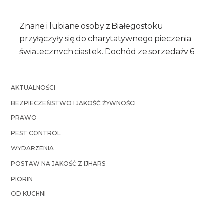
Znane i lubiane osoby z Białegostoku
przyłączyły się do charytatywnego pieczenia
świątecznych ciastek. Dochód ze sprzedaży 6
tys. pierników zostanie […]
AKTUALNOŚCI
BEZPIECZEŃSTWO I JAKOŚĆ ŻYWNOŚCI
PRAWO
PEST CONTROL
WYDARZENIA
POSTAW NA JAKOŚĆ Z IJHARS
PIORIN
OD KUCHNI