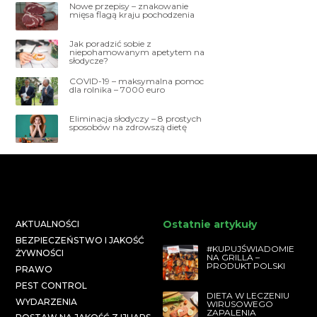
Nowe przepisy – znakowanie
mięsa flagą kraju pochodzenia
Jak poradzić sobie z
niepohamowanym apetytem na
słodycze?
COVID-19 – maksymalna pomoc
dla rolnika – 7000 euro
Eliminacja słodyczy – 8 prostych
sposobów na zdrowszą dietę
Ostatnie artykuły
AKTUALNOŚCI
BEZPIECZEŃSTWO I JAKOŚĆ
#KUPUJŚWIADOMIE
ŻYWNOŚCI
NA GRILLA –
PRODUKT POLSKI
PRAWO
PEST CONTROL
DIETA W LECZENIU
WYDARZENIA
WIRUSOWEGO
ZAPALENIA