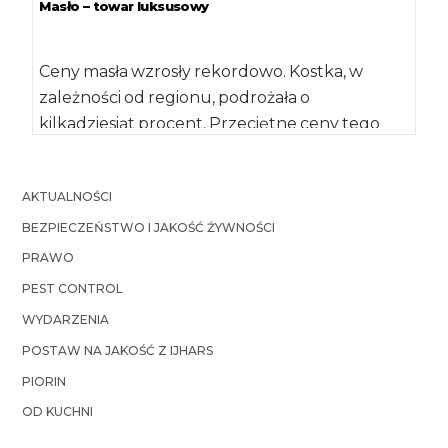
Masło – towar luksusowy
Ceny masła wzrosły rekordowo. Kostka, w
zależności od regionu, podrożała o
kilkadziesiąt procent. Przeciętne ceny tego
produktu we wrześniu 2017 […]
AKTUALNOŚCI
BEZPIECZEŃSTWO I JAKOŚĆ ŻYWNOŚCI
PRAWO
PEST CONTROL
WYDARZENIA
POSTAW NA JAKOŚĆ Z IJHARS
PIORIN
OD KUCHNI