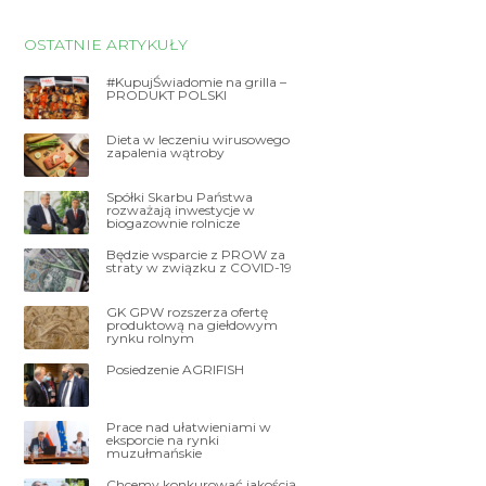
OSTATNIE ARTYKUŁY
#KupujŚwiadomie na grilla –
PRODUKT POLSKI
Dieta w leczeniu wirusowego
zapalenia wątroby
Spółki Skarbu Państwa
rozważają inwestycje w
biogazownie rolnicze
Będzie wsparcie z PROW za
straty w związku z COVID-19
GK GPW rozszerza ofertę
produktową na giełdowym
rynku rolnym
Posiedzenie AGRIFISH
Prace nad ułatwieniami w
eksporcie na rynki
muzułmańskie
Chcemy konkurować jakością