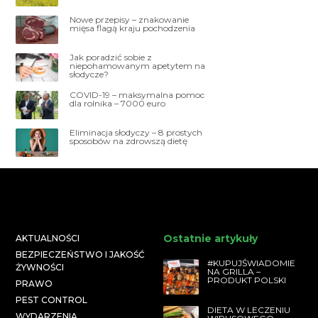
Nowe przepisy – znakowanie
mięsa flagą kraju pochodzenia
Jak poradzić sobie z
niepohamowanym apetytem na
słodycze?
COVID-19 – maksymalna pomoc
dla rolnika – 7000 euro
Eliminacja słodyczy – 8 prostych
sposobów na zdrowszą dietę
Ostatnie artykuły
AKTUALNOŚCI
BEZPIECZEŃSTWO I JAKOŚĆ
#KUPUJŚWIADOMIE
ŻYWNOŚCI
NA GRILLA –
PRODUKT POLSKI
PRAWO
PEST CONTROL
DIETA W LECZENIU
WYDARZENIA