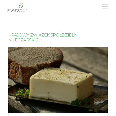
KRAJOWY ZWIĄZEK SPÓŁDZIELNI
MLECZARSKICH