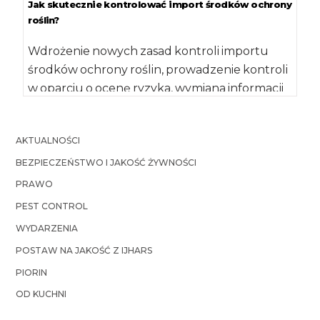
Jak skutecznie kontrolować import środków ochrony
roślin?
Wdrożenie nowych zasad kontroli importu
środków ochrony roślin, prowadzenie kontroli
w oparciu o ocenę ryzyka, wymiana informacji
na temat najciekawszych przypadków […]
AKTUALNOŚCI
BEZPIECZEŃSTWO I JAKOŚĆ ŻYWNOŚCI
PRAWO
PEST CONTROL
WYDARZENIA
POSTAW NA JAKOŚĆ Z IJHARS
PIORIN
OD KUCHNI