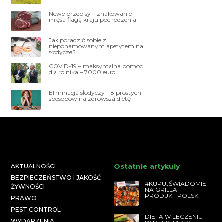
Nowe przepisy – znakowanie
mięsa flagą kraju pochodzenia
Jak poradzić sobie z
niepohamowanym apetytem na
słodycze?
COVID-19 – maksymalna pomoc
dla rolnika – 7000 euro
Eliminacja słodyczy – 8 prostych
sposobów na zdrowszą dietę
Ostatnie artykuły
AKTUALNOŚCI
BEZPIECZEŃSTWO I JAKOŚĆ
#KUPUJŚWIADOMIE
ŻYWNOŚCI
NA GRILLA –
PRODUKT POLSKI
PRAWO
PEST CONTROL
DIETA W LECZENIU
WYDARZENIA