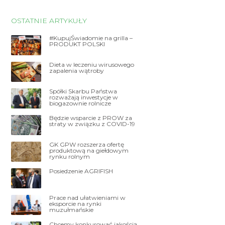
OSTATNIE ARTYKUŁY
#KupujŚwiadomie na grilla –
PRODUKT POLSKI
Dieta w leczeniu wirusowego
zapalenia wątroby
Spółki Skarbu Państwa
rozważają inwestycje w
biogazownie rolnicze
Będzie wsparcie z PROW za
straty w związku z COVID-19
GK GPW rozszerza ofertę
produktową na giełdowym
rynku rolnym
Posiedzenie AGRIFISH
Prace nad ułatwieniami w
eksporcie na rynki
muzułmańskie
Chcemy konkurować jakością