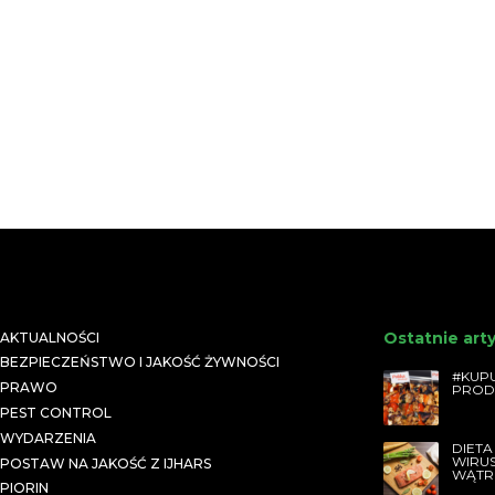
Ostatnie art
AKTUALNOŚCI
BEZPIECZEŃSTWO I JAKOŚĆ ŻYWNOŚCI
#KUPU
PRAWO
PROD
PEST CONTROL
WYDARZENIA
DIETA
WIRU
POSTAW NA JAKOŚĆ Z IJHARS
WĄTR
PIORIN