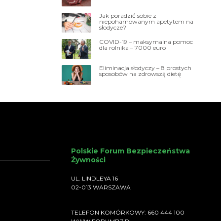
Jak poradzić sobie z
niepohamowanym apetytem na
słodycze?
COVID-19 – maksymalna pomoc
dla rolnika – 7000 euro
Eliminacja słodyczy – 8 prostych
sposobów na zdrowszą dietę
Polskie Forum Bezpieczeństwa
Żywności
UL. LINDLEYA 16
02-013 WARSZAWA
TELEFON KOMÓRKOWY: 660 444 100