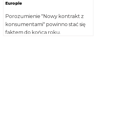
Europie
Porozumienie "Nowy kontrakt z
konsumentami" powinno stać się
faktem do końca roku.
Problemom podwójnych
standardów żywności poświęcona
była konferencja w […]