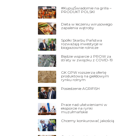
#KupujŚwiadomie na grilla –
PRODUKT POLSKI
Dieta w leczeniu wirusowego
zapalenia wątroby
Spółki Skarbu Państwa
rozważają inwestycje w
biogazownie rolnicze
Będzie wsparcie z PROW za
straty w związku z COVID-19
GK GPW rozszerza ofertę
produktową na giełdowym
rynku rolnym
Posiedzenie AGRIFISH
Prace nad ułatwieniami w
eksporcie na rynki
muzułmańskie
Chcemy konkurować jakością