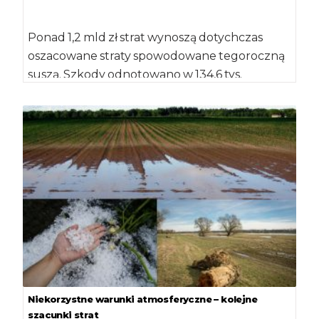
Ponad 1,2 mld zł strat wynoszą dotychczas
oszacowane straty spowodowane tegoroczną
suszą. Szkody odnotowano w 134,6 tys.
gospodarstw, a powierzchnia […]
Niekorzystne warunki atmosferyczne – kolejne
szacunki strat