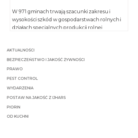
W 971 gminach trwają szacunki zakresu i
wysokości szkód w gospodarstwach rolnych i
działach specjalnych produkcji rolnej
spowodowanych przez niekorzystne […]
AKTUALNOŚCI
BEZPIECZEŃSTWO I JAKOŚĆ ŻYWNOŚCI
PRAWO
PEST CONTROL
WYDARZENIA
POSTAW NA JAKOŚĆ Z IJHARS
PIORIN
OD KUCHNI