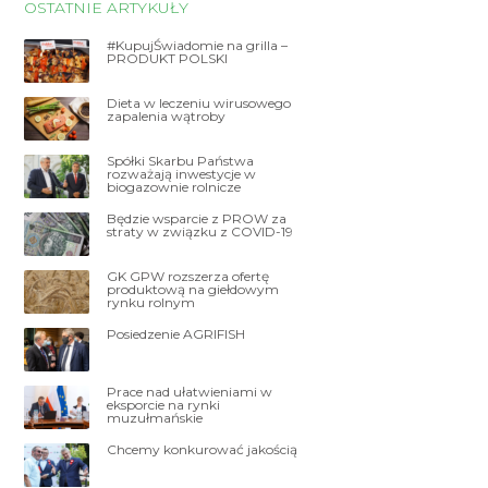
OSTATNIE ARTYKUŁY
#KupujŚwiadomie na grilla –
PRODUKT POLSKI
Dieta w leczeniu wirusowego
zapalenia wątroby
Spółki Skarbu Państwa
rozważają inwestycje w
biogazownie rolnicze
Będzie wsparcie z PROW za
straty w związku z COVID-19
GK GPW rozszerza ofertę
produktową na giełdowym
rynku rolnym
Posiedzenie AGRIFISH
Prace nad ułatwieniami w
eksporcie na rynki
muzułmańskie
Chcemy konkurować jakością