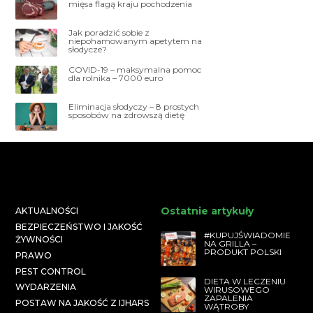
mięsa flagą kraju pochodzenia
Jak poradzić sobie z
niepohamowanym apetytem na
słodycze?
COVID-19 – maksymalna pomoc
dla rolnika – 7000 euro
Eliminacja słodyczy – 8 prostych
sposobów na zdrowszą dietę
Ostatnie artykuły
AKTUALNOŚCI
BEZPIECZEŃSTWO I JAKOŚĆ
#KUPUJŚWIADOMIE
ŻYWNOŚCI
NA GRILLA –
PRODUKT POLSKI
PRAWO
PEST CONTROL
DIETA W LECZENIU
WYDARZENIA
WIRUSOWEGO
ZAPALENIA
POSTAW NA JAKOŚĆ Z IJHARS
WĄTROBY