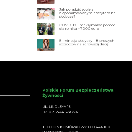
Jak poradzić sobie z
niepohamowanym apetytem na
słodycze?
COVID-19 – maksymalna pomoc
dla rolnika – 7000 euro
Eliminacja słodyczy – 8 prostych
sposobów na zdrowszą dietę
Polskie Forum Bezpieczeństwa
Żywności
UL. LINDLEYA 16
02-013 WARSZAWA
TELEFON KOMÓRKOWY: 660 444 100