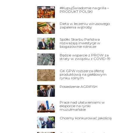
#KupujŚwiadomie na grilla –
PRODUKT POLSKI
Dieta w leczeniu wirusowego
zapalenia wątroby
Spółki Skarbu Państwa
rozważają inwestycje w
biogazownie rolnicze
Będzie wsparcie z PROW za
straty w związku z COVID-19
GK GPW rozszerza ofertę
produktową na giełdowym
rynku rolnym
Posiedzenie AGRIFISH
Prace nad ułatwieniami w
eksporcie na rynki
muzułmańskie
Chcemy konkurować jakością