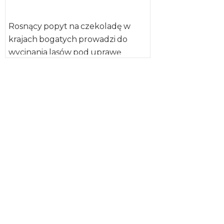
Rosnący popyt na czekoladę w
krajach bogatych prowadzi do
wycinania lasów pod uprawę
kakaowca w krajach uboższych –
informuje „Journal […]