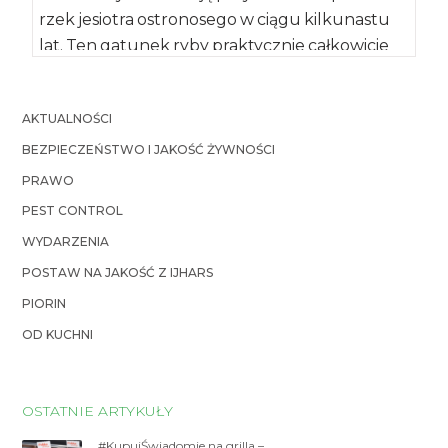
rzek jesiotra ostronosego w ciągu kilkunastu
lat. Ten gatunek ryby praktycznie całkowicie
znikł z krajowych […]
AKTUALNOŚCI
BEZPIECZEŃSTWO I JAKOŚĆ ŻYWNOŚCI
PRAWO
PEST CONTROL
WYDARZENIA
POSTAW NA JAKOŚĆ Z IJHARS
PIORIN
OD KUCHNI
OSTATNIE ARTYKUŁY
#KupujŚwiadomie na grilla –