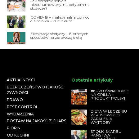
Jak poradzić sobie z
niepohamowanym apetytem na
słodycze?
COVID-19 – maksymalna pomoc
dla rolnika – 7000 euro
Eliminacja słodyczy – 8 prostych
sposobów na zdrowszą dietę
Ostatnie artykuły
AKTUALNOŚCI
BEZPIECZEŃSTWO I JAKOŚĆ
#KUPUJŚWIADOMIE
ŻYWNOŚCI
NA GRILLA –
PRODUKT POLSKI
PRAWO
PEST CONTROL
DIETA W LECZENIU
WYDARZENIA
WIRUSOWEGO
ZAPALENIA
POSTAW NA JAKOŚĆ Z IJHARS
WĄTROBY
PIORIN
SPÓŁKI SKARBU
PAŃSTWA
OD KUCHNI
ROZWAŻAJĄ