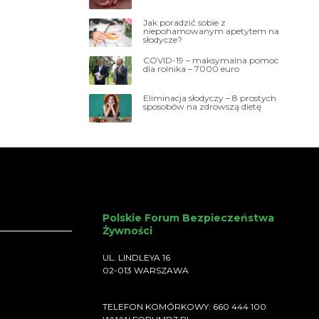
Jak poradzić sobie z
niepohamowanym apetytem na
słodycze?
COVID-19 – maksymalna pomoc
dla rolnika – 7000 euro
Eliminacja słodyczy – 8 prostych
sposobów na zdrowszą dietę
Polskie Forum Bezpieczeństwa
Żywności
UL. LINDLEYA 16
02-013 WARSZAWA
TELEFON KOMÓRKOWY: 660 444 100