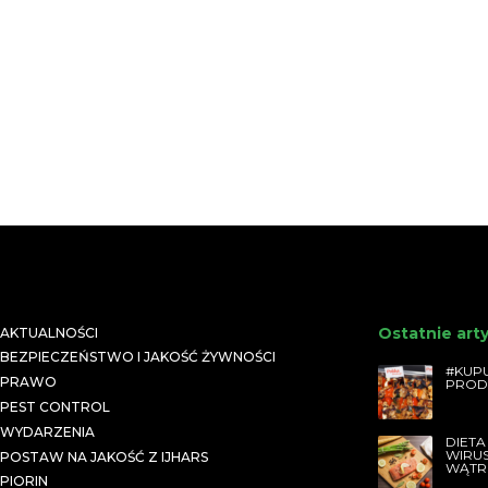
Ostatnie art
AKTUALNOŚCI
BEZPIECZEŃSTWO I JAKOŚĆ ŻYWNOŚCI
#KUPU
PRAWO
PROD
PEST CONTROL
WYDARZENIA
DIETA
WIRU
POSTAW NA JAKOŚĆ Z IJHARS
WĄTR
PIORIN