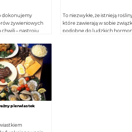
o dokonujemy
To niezwykłe, że istnieją rośliny
orów żywieniowych
które zawierają w sobie związk
hwili – nastroju
podobne do ludzkich hormo
tórzy ludzie „zajadają”
płciowych. Wiele badań wska
u, a inni w podobnej
na to, że fitoestrogeny mogą [
ważny pierwiastek
rwiastkiem