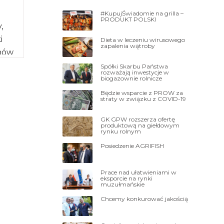
#KupujŚwiadomie na grilla –
PRODUKT POLSKI
,
i
Dieta w leczeniu wirusowego
zapalenia wątroby
nów
zuje
Spółki Skarbu Państwa
rozważają inwestycje w
…]
biogazownie rolnicze
Będzie wsparcie z PROW za
straty w związku z COVID-19
GK GPW rozszerza ofertę
produktową na giełdowym
rynku rolnym
Posiedzenie AGRIFISH
Prace nad ułatwieniami w
eksporcie na rynki
muzułmańskie
Chcemy konkurować jakością