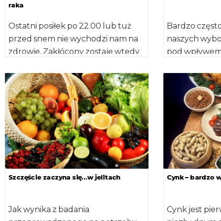
raka
Ostatni posiłek po 22.00 lub tuż
Bardzo częst
przed snem nie wychodzi nam na
naszych wyb
zdrowie. Zakłócony zostaje wtedy
pod wpływem c
naturalny cykl dobowy, co […]
i emocji. Niek
nadmiar stres
sytuacji […]
Szczęście zaczyna się…w jelitach
Cynk – bardzo 
Jak wynika z badania
Cynk jest pie