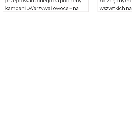
przeprowadzonego na potrzeby
niezbędnym 
kampanii „Warzywa i owoce – na
wszystkich n
szczęście!”, jedynie 5% Polaków ma
organizmu, p
świadomość, że każdego […]
w skład pona
bierze udział 
białek, […]