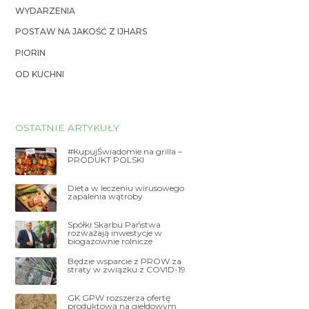
WYDARZENIA
POSTAW NA JAKOŚĆ Z IJHARS
PIORIN
OD KUCHNI
OSTATNIE ARTYKUŁY
#KupujŚwiadomie na grilla –
PRODUKT POLSKI
Dieta w leczeniu wirusowego
zapalenia wątroby
Spółki Skarbu Państwa
rozważają inwestycje w
biogazownie rolnicze
Będzie wsparcie z PROW za
straty w związku z COVID-19
GK GPW rozszerza ofertę
produktową na giełdowym