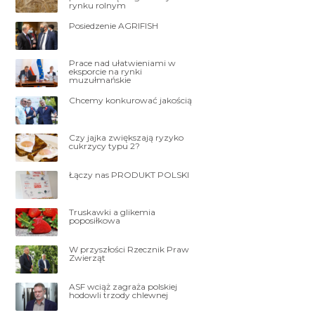
rynku rolnym
Posiedzenie AGRIFISH
Prace nad ułatwieniami w
eksporcie na rynki
muzułmańskie
Chcemy konkurować jakością
Czy jajka zwiększają ryzyko
cukrzycy typu 2?
Łączy nas PRODUKT POLSKI
Truskawki a glikemia
poposiłkowa
W przyszłości Rzecznik Praw
Zwierząt
ASF wciąż zagraża polskiej
hodowli trzody chlewnej