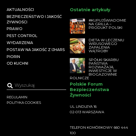
Ostatnie artykuły
AKTUALNOŚCI
BEZPIECZEŃSTWO I JAKOŚĆ
#KUPUJŚWIADOMIE
ŻYWNOŚCI
NA GRILLA –
PRODUKT POLSKI
PRAWO
PEST CONTROL
DIETA W LECZENIU
WYDARZENIA
WIRUSOWEGO
ZAPALENIA
POSTAW NA JAKOŚĆ Z IJHARS
WĄTROBY
PIORIN
SPÓŁKI SKARBU
PAŃSTWA
OD KUCHNI
ROZWAŻAJĄ
INWESTYCJE W
BIOGAZOWNIE
ROLNICZE
Polskie Forum
Bezpieczeństwa
Żywności
REGULAMIN
POLITYKA COOKIES
UL. LINDLEYA 16
02-013 WARSZAWA
TELEFON KOMÓRKOWY: 660 444
100