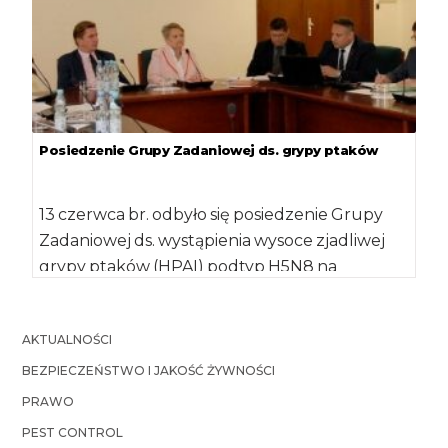
Posiedzenie Grupy Zadaniowej ds. grypy ptaków
13 czerwca br. odbyło się posiedzenie Grupy
Zadaniowej ds. wystąpienia wysoce zjadliwej
grypy ptaków (HPAI) podtyp H5N8 na
terytorium Polski. […]
AKTUALNOŚCI
BEZPIECZEŃSTWO I JAKOŚĆ ŻYWNOŚCI
PRAWO
PEST CONTROL