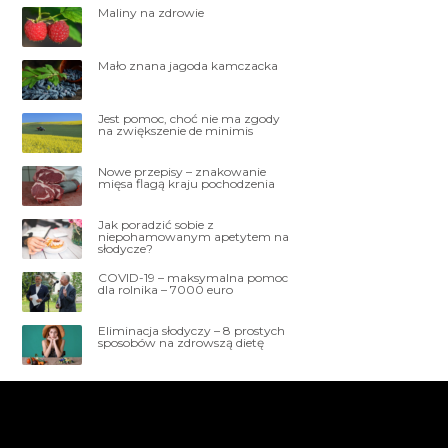
Maliny na zdrowie
Mało znana jagoda kamczacka
Jest pomoc, choć nie ma zgody
na zwiększenie de minimis
Nowe przepisy – znakowanie
mięsa flagą kraju pochodzenia
Jak poradzić sobie z
niepohamowanym apetytem na
słodycze?
COVID-19 – maksymalna pomoc
dla rolnika – 7000 euro
Eliminacja słodyczy – 8 prostych
sposobów na zdrowszą dietę