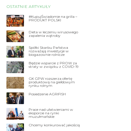
OSTATNIE ARTYKUŁY
#KupujŚwiadomie na grilla –
PRODUKT POLSKI
Dieta w leczeniu wirusowego
zapalenia wątroby
Spółki Skarbu Państwa
rozważają inwestycje w
biogazownie rolnicze
Będzie wsparcie z PROW za
straty w związku z COVID-19
GK GPW rozszerza ofertę
produktową na giełdowym
rynku rolnym
Posiedzenie AGRIFISH
Prace nad ułatwieniami w
eksporcie na rynki
muzułmańskie
Chcemy konkurować jakością