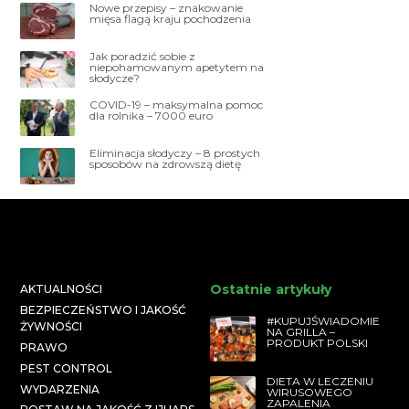
Nowe przepisy – znakowanie
mięsa flagą kraju pochodzenia
Jak poradzić sobie z
niepohamowanym apetytem na
słodycze?
COVID-19 – maksymalna pomoc
dla rolnika – 7000 euro
Eliminacja słodyczy – 8 prostych
sposobów na zdrowszą dietę
Ostatnie artykuły
AKTUALNOŚCI
BEZPIECZEŃSTWO I JAKOŚĆ
#KUPUJŚWIADOMIE
ŻYWNOŚCI
NA GRILLA –
PRODUKT POLSKI
PRAWO
PEST CONTROL
DIETA W LECZENIU
WYDARZENIA
WIRUSOWEGO
ZAPALENIA