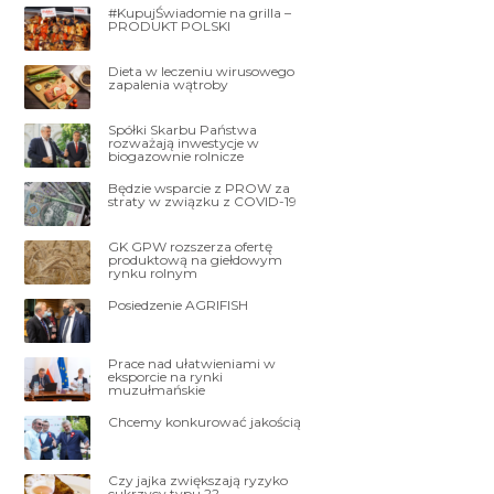
#KupujŚwiadomie na grilla –
PRODUKT POLSKI
Dieta w leczeniu wirusowego
zapalenia wątroby
Spółki Skarbu Państwa
rozważają inwestycje w
biogazownie rolnicze
Będzie wsparcie z PROW za
straty w związku z COVID-19
GK GPW rozszerza ofertę
produktową na giełdowym
rynku rolnym
Posiedzenie AGRIFISH
Prace nad ułatwieniami w
eksporcie na rynki
muzułmańskie
Chcemy konkurować jakością
Czy jajka zwiększają ryzyko
cukrzycy typu 2?