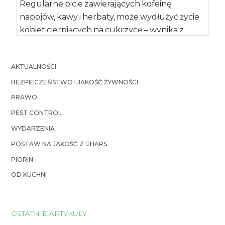
Regularne picie zawierających kofeinę
napojów, kawy i herbaty, może wydłużyć życie
kobiet cierpiących na cukrzycę – wynika z
badań portugalskich […]
AKTUALNOŚCI
BEZPIECZEŃSTWO I JAKOŚĆ ŻYWNOŚCI
PRAWO
PEST CONTROL
WYDARZENIA
POSTAW NA JAKOŚĆ Z IJHARS
PIORIN
OD KUCHNI
OSTATNIE ARTYKUŁY