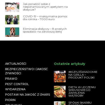
Jak poradzić sobie z
niepohamowanym apetytem na
słodycze?
COVID-19 – maksymalna pomoc
dla rolnika – 7000 euro
Eliminacja słodyczy – 8 prostych
sposobów na zdrowszą dietę
Ostatnie artykuły
AKTUALNOŚCI
BEZPIECZEŃSTWO I JAKOŚĆ
#KUPUJŚWIADOMIE
ŻYWNOŚCI
NA GRILLA –
PRODUKT POLSKI
PRAWO
PEST CONTROL
DIETA W LECZENIU
WYDARZENIA
WIRUSOWEGO
ZAPALENIA
POSTAW NA JAKOŚĆ Z IJHARS
WĄTROBY
PIORIN
SPÓŁKI SKARBU