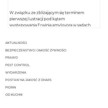
W związku ze zbliżającym się terminem
pierwszej lustracji pod kątem
występowania Erwinia amylovora w sadach
produkujących owoce na rynek chiński,
Główny Inspektorat […]
AKTUALNOŚCI
BEZPIECZEŃSTWO I JAKOŚĆ ŻYWNOŚCI
PRAWO
PEST CONTROL
WYDARZENIA
POSTAW NA JAKOŚĆ Z IJHARS
PIORIN
OD KUCHNI