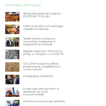
OSTATNIE ARTYKUŁY
#KupujŚwiadomie na grilla –
PRODUKT POLSKI
Dieta w leczeniu wirusowego
zapalenia wątroby
Spółki Skarbu Państwa
rozważają inwestycje w
biogazownie rolnicze
Będzie wsparcie z PROW za
straty w związku z COVID-19
GK GPW rozszerza ofertę
produktową na giełdowym
rynku rolnym
Posiedzenie AGRIFISH
Prace nad ułatwieniami w
eksporcie na rynki
muzułmańskie
Chcemy konkurować jakością