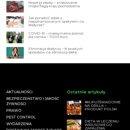
Nowe przepisy – znakowanie
mięsa flagą kraju pochodzenia
Jak poradzić sobie z
niepohamowanym apetytem na
słodycze?
COVID-19 – maksymalna pomoc
dla rolnika – 7000 euro
Eliminacja słodyczy – 8 prostych
sposobów na zdrowszą dietę
Ostatnie artykuły
AKTUALNOŚCI
BEZPIECZEŃSTWO I JAKOŚĆ
#KUPUJŚWIADOMIE
ŻYWNOŚCI
NA GRILLA –
PRODUKT POLSKI
PRAWO
PEST CONTROL
DIETA W LECZENIU
WYDARZENIA
WIRUSOWEGO
ZAPALENIA