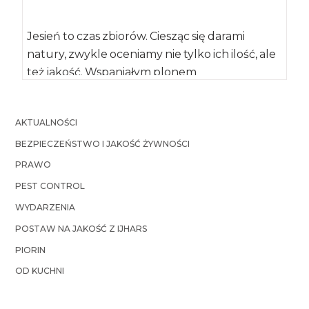
Jesień to czas zbiorów. Ciesząc się darami
natury, zwykle oceniamy nie tylko ich ilość, ale
też jakość. Wspaniałym plonem
z eksperymentalnej […]
AKTUALNOŚCI
BEZPIECZEŃSTWO I JAKOŚĆ ŻYWNOŚCI
PRAWO
PEST CONTROL
WYDARZENIA
POSTAW NA JAKOŚĆ Z IJHARS
PIORIN
OD KUCHNI