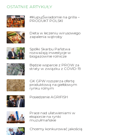
OSTATNIE ARTYKUŁY
#KupujŚwiadomie na grilla –
PRODUKT POLSKI
Dieta w leczeniu wirusowego
zapalenia wątroby
Spółki Skarbu Państwa
rozważają inwestycje w
biogazownie rolnicze
Będzie wsparcie z PROW za
straty w związku z COVID-19
GK GPW rozszerza ofertę
produktową na giełdowym
rynku rolnym
Posiedzenie AGRIFISH
Prace nad ułatwieniami w
eksporcie na rynki
muzułmańskie
Chcemy konkurować jakością