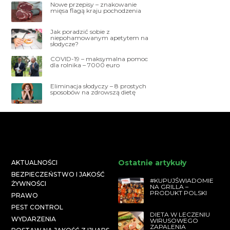
Nowe przepisy – znakowanie
mięsa flagą kraju pochodzenia
Jak poradzić sobie z
niepohamowanym apetytem na
słodycze?
COVID-19 – maksymalna pomoc
dla rolnika – 7000 euro
Eliminacja słodyczy – 8 prostych
sposobów na zdrowszą dietę
Ostatnie artykuły
AKTUALNOŚCI
BEZPIECZEŃSTWO I JAKOŚĆ
#KUPUJŚWIADOMIE
ŻYWNOŚCI
NA GRILLA –
PRODUKT POLSKI
PRAWO
PEST CONTROL
DIETA W LECZENIU
WYDARZENIA
WIRUSOWEGO
ZAPALENIA