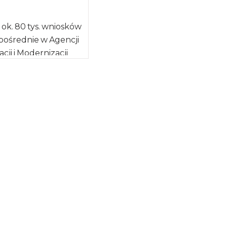
i ok. 80 tys. wniosków
pośrednie w Agencji
cji i Modernizacji
świadczenia
e brak zmian w […]