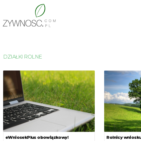
DZIAŁKI ROLNE
eWniosekPlus obowiązkowy!
Rolnicy wniosku