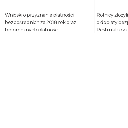
Wnioski o przyznanie płatności
Rolnicy złożyl
bezpośrednich za 2018 rok oraz
o dopłaty bez
tegorocznych płatności
Restrukturyza
obszarowych finansowanych z
Rolnictwa. O
budżetu Programu Rozwoju
potwierdzając
Obszarów Wiejskich, składa […]