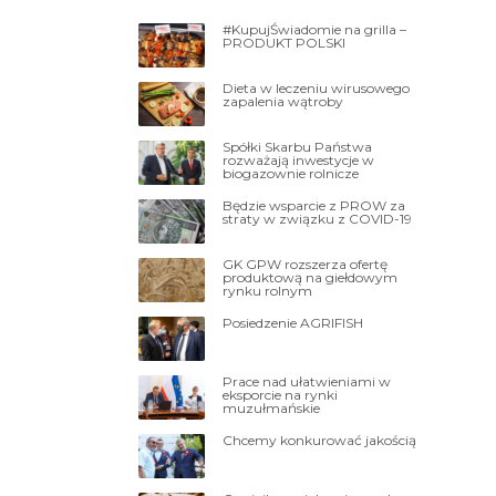
#KupujŚwiadomie na grilla –
PRODUKT POLSKI
Dieta w leczeniu wirusowego
zapalenia wątroby
Spółki Skarbu Państwa
rozważają inwestycje w
biogazownie rolnicze
Będzie wsparcie z PROW za
straty w związku z COVID-19
GK GPW rozszerza ofertę
produktową na giełdowym
rynku rolnym
Posiedzenie AGRIFISH
Prace nad ułatwieniami w
eksporcie na rynki
muzułmańskie
Chcemy konkurować jakością