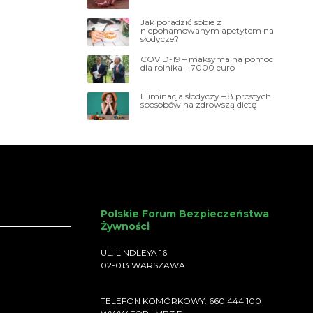
Jak poradzić sobie z
niepohamowanym apetytem na
słodycze?
COVID-19 – maksymalna pomoc
dla rolnika – 7000 euro
Eliminacja słodyczy – 8 prostych
sposobów na zdrowszą dietę
Polskie Forum Bezpieczeństwa
Żywności
UL. LINDLEYA 16
02-013 WARSZAWA
TELEFON KOMÓRKOWY: 660 444 100