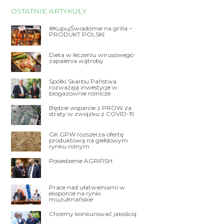
OSTATNIE ARTYKUŁY
#KupujŚwiadomie na grilla –
PRODUKT POLSKI
Dieta w leczeniu wirusowego
zapalenia wątroby
Spółki Skarbu Państwa
rozważają inwestycje w
biogazownie rolnicze
Będzie wsparcie z PROW za
straty w związku z COVID-19
GK GPW rozszerza ofertę
produktową na giełdowym
rynku rolnym
Posiedzenie AGRIFISH
Prace nad ułatwieniami w
eksporcie na rynki
muzułmańskie
Chcemy konkurować jakością