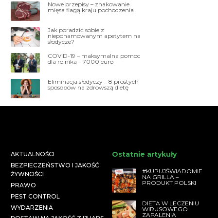
Nowe przepisy – znakowanie
mięsa flagą kraju pochodzenia
Jak poradzić sobie z
niepohamowanym apetytem na
słodycze?
COVID-19 – maksymalna pomoc
dla rolnika – 7000 euro
Eliminacja słodyczy – 8 prostych
sposobów na zdrowszą dietę
Ostatnie artykuły
AKTUALNOŚCI
BEZPIECZEŃSTWO I JAKOŚĆ
#KUPUJŚWIADOMIE
ŻYWNOŚCI
NA GRILLA –
PRODUKT POLSKI
PRAWO
PEST CONTROL
DIETA W LECZENIU
WYDARZENIA
WIRUSOWEGO
ZAPALENIA