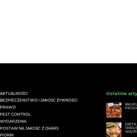
Ostatnie art
AKTUALNOŚCI
BEZPIECZEŃSTWO I JAKOŚĆ ŻYWNOŚCI
#KUPU
PRAWO
PROD
PEST CONTROL
WYDARZENIA
DIETA
WIRU
POSTAW NA JAKOŚĆ Z IJHARS
WĄTR
PIORIN