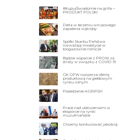
#KupujŚwiadomie na grilla –
PRODUKT POLSKI
Dieta w leczeniu wirusowego
zapalenia wątroby
Spółki Skarbu Państwa
rozważają inwestycje w
biogazownie rolnicze
Będzie wsparcie z PROW za
straty w związku z COVID-19
GK GPW rozszerza ofertę
produktową na giełdowym
rynku rolnym
Posiedzenie AGRIFISH
Prace nad ułatwieniami w
eksporcie na rynki
muzułmańskie
Chcemy konkurować jakością