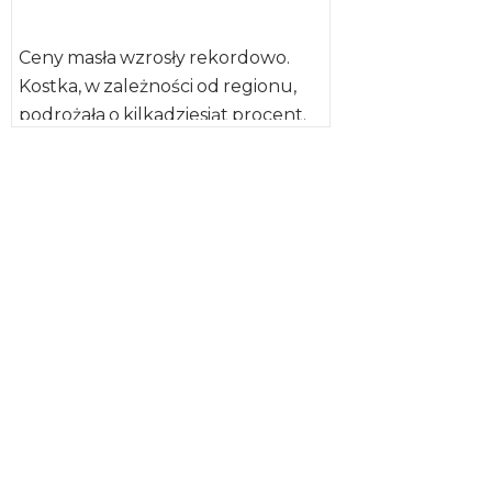
Ceny masła wzrosły rekordowo.
Kostka, w zależności od regionu,
podrożała o kilkadziesiąt procent.
Przeciętne ceny tego produktu
we wrześniu 2017 […]