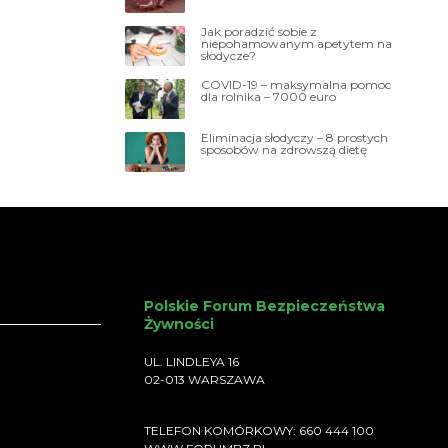
Jak poradzić sobie z
niepohamowanym apetytem na
słodycze?
COVID-19 – maksymalna pomoc
dla rolnika – 7000 euro
Eliminacja słodyczy – 8 prostych
sposobów na zdrowszą dietę
Polskie Forum Bezpieczeństwa
Żywności
UL. LINDLEYA 16
02-013 WARSZAWA
TELEFON KOMÓRKOWY: 660 444 100