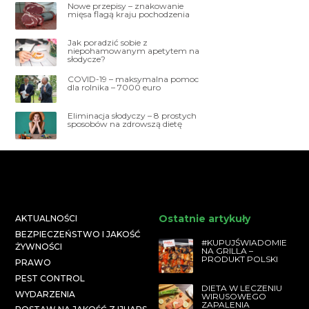
Nowe przepisy – znakowanie
mięsa flagą kraju pochodzenia
Jak poradzić sobie z
niepohamowanym apetytem na
słodycze?
COVID-19 – maksymalna pomoc
dla rolnika – 7000 euro
Eliminacja słodyczy – 8 prostych
sposobów na zdrowszą dietę
Ostatnie artykuły
AKTUALNOŚCI
BEZPIECZEŃSTWO I JAKOŚĆ
#KUPUJŚWIADOMIE
ŻYWNOŚCI
NA GRILLA –
PRODUKT POLSKI
PRAWO
PEST CONTROL
DIETA W LECZENIU
WYDARZENIA
WIRUSOWEGO
ZAPALENIA