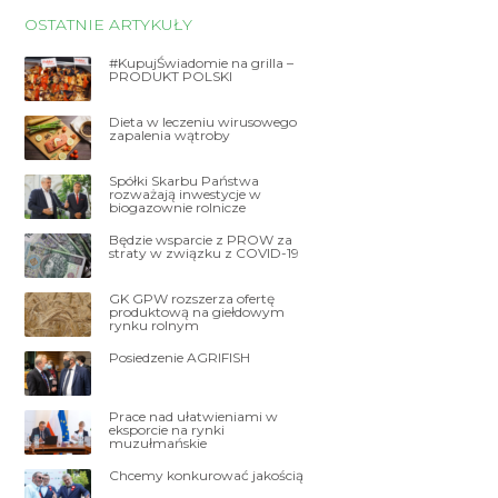
OSTATNIE ARTYKUŁY
#KupujŚwiadomie na grilla –
PRODUKT POLSKI
Dieta w leczeniu wirusowego
zapalenia wątroby
Spółki Skarbu Państwa
rozważają inwestycje w
biogazownie rolnicze
Będzie wsparcie z PROW za
straty w związku z COVID-19
GK GPW rozszerza ofertę
produktową na giełdowym
rynku rolnym
Posiedzenie AGRIFISH
Prace nad ułatwieniami w
eksporcie na rynki
muzułmańskie
Chcemy konkurować jakością