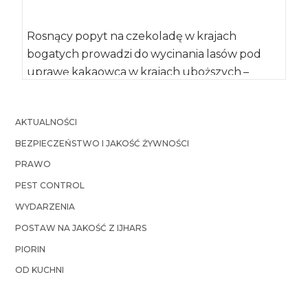
Rosnący popyt na czekoladę w krajach
bogatych prowadzi do wycinania lasów pod
uprawę kakaowca w krajach uboższych –
informuje „Journal […]
AKTUALNOŚCI
BEZPIECZEŃSTWO I JAKOŚĆ ŻYWNOŚCI
PRAWO
PEST CONTROL
WYDARZENIA
POSTAW NA JAKOŚĆ Z IJHARS
PIORIN
OD KUCHNI