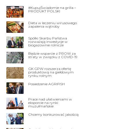
#KupujŚwiadomie na grilla –
PRODUKT POLSKI
Dieta w leczeniu wirusowego
zapalenia wątroby
Spółki Skarbu Państwa
rozważają inwestycje w
biogazownie rolnicze
Będzie wsparcie z PROW za
straty w związku z COVID-19
GK GPW rozszerza ofertę
produktową na giełdowym
rynku rolnym
Posiedzenie AGRIFISH
Prace nad ułatwieniami w
eksporcie na rynki
muzułmańskie
Chcemy konkurować jakością