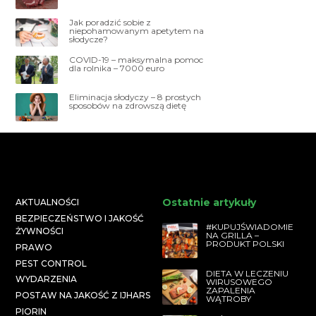
Jak poradzić sobie z
niepohamowanym apetytem na
słodycze?
COVID-19 – maksymalna pomoc
dla rolnika – 7000 euro
Eliminacja słodyczy – 8 prostych
sposobów na zdrowszą dietę
Ostatnie artykuły
AKTUALNOŚCI
BEZPIECZEŃSTWO I JAKOŚĆ
#KUPUJŚWIADOMIE
ŻYWNOŚCI
NA GRILLA –
PRODUKT POLSKI
PRAWO
PEST CONTROL
DIETA W LECZENIU
WYDARZENIA
WIRUSOWEGO
ZAPALENIA
POSTAW NA JAKOŚĆ Z IJHARS
WĄTROBY
PIORIN