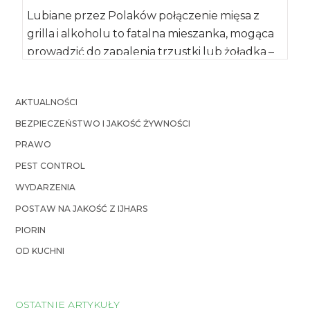
Lubiane przez Polaków połączenie mięsa z
grilla i alkoholu to fatalna mieszanka, mogąca
prowadzić do zapalenia trzustki lub żołądka –
[…]
AKTUALNOŚCI
BEZPIECZEŃSTWO I JAKOŚĆ ŻYWNOŚCI
PRAWO
PEST CONTROL
WYDARZENIA
POSTAW NA JAKOŚĆ Z IJHARS
PIORIN
OD KUCHNI
OSTATNIE ARTYKUŁY