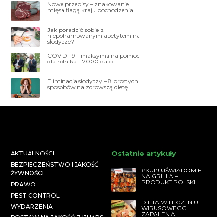
Nowe przepisy – znakowanie
mięsa flagą kraju pochodzenia
Jak poradzić sobie z
niepohamowanym apetytem na
słodycze?
COVID-19 – maksymalna pomoc
dla rolnika – 7000 euro
Eliminacja słodyczy – 8 prostych
sposobów na zdrowszą dietę
Ostatnie artykuły
AKTUALNOŚCI
BEZPIECZEŃSTWO I JAKOŚĆ
#KUPUJŚWIADOMIE
ŻYWNOŚCI
NA GRILLA –
PRODUKT POLSKI
PRAWO
PEST CONTROL
DIETA W LECZENIU
WYDARZENIA
WIRUSOWEGO
ZAPALENIA