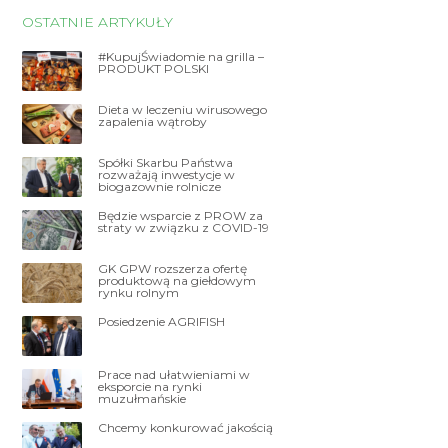
OSTATNIE ARTYKUŁY
#KupujŚwiadomie na grilla –
PRODUKT POLSKI
Dieta w leczeniu wirusowego
zapalenia wątroby
Spółki Skarbu Państwa
rozważają inwestycje w
biogazownie rolnicze
Będzie wsparcie z PROW za
straty w związku z COVID-19
GK GPW rozszerza ofertę
produktową na giełdowym
rynku rolnym
Posiedzenie AGRIFISH
Prace nad ułatwieniami w
eksporcie na rynki
muzułmańskie
Chcemy konkurować jakością