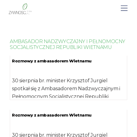
AMBASADOR NADZWYCZAJNY I PEŁNOMOCNY
SOCJALISTYCZNEJ REPUBLIKI WIETNAMU
Rozmowy z ambasadorem Wietnamu
30 sierpnia br. minister Krzysztof Jurgiel
spotkał się z Ambasadorem Nadzwyczajnym i
Pełnomocnym Socjalistycznej Republiki
Wietnamu panem Vu Dang Dung, […]
Rozmowy z ambasadorem Wietnamu
30 sierpnia br. minister Krzysztof Jurgiel