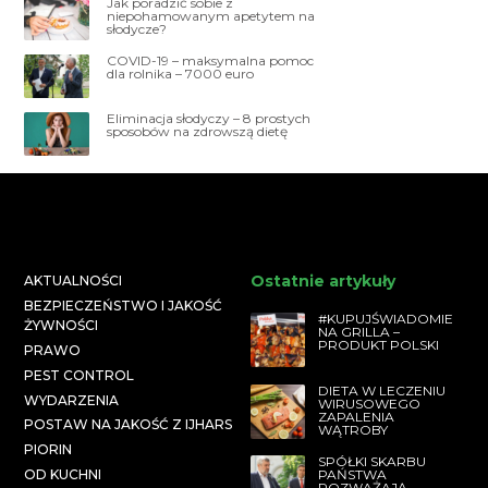
Jak poradzić sobie z
niepohamowanym apetytem na
słodycze?
COVID-19 – maksymalna pomoc
dla rolnika – 7000 euro
Eliminacja słodyczy – 8 prostych
sposobów na zdrowszą dietę
Ostatnie artykuły
AKTUALNOŚCI
BEZPIECZEŃSTWO I JAKOŚĆ
#KUPUJŚWIADOMIE
ŻYWNOŚCI
NA GRILLA –
PRODUKT POLSKI
PRAWO
PEST CONTROL
DIETA W LECZENIU
WYDARZENIA
WIRUSOWEGO
ZAPALENIA
POSTAW NA JAKOŚĆ Z IJHARS
WĄTROBY
PIORIN
SPÓŁKI SKARBU
PAŃSTWA
OD KUCHNI
ROZWAŻAJĄ