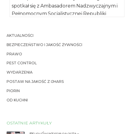
spotkał się z Ambasadorem Nadzwyczajnym i
Pełnomocnym Socjalistycznej Republiki
Wietnamu panem Vu Dang Dung, […]
AKTUALNOŚCI
BEZPIECZEŃSTWO I JAKOŚĆ ŻYWNOŚCI
PRAWO
PEST CONTROL
WYDARZENIA
POSTAW NA JAKOŚĆ Z IJHARS
PIORIN
OD KUCHNI
OSTATNIE ARTYKUŁY
#KupujŚwiadomie na grilla –