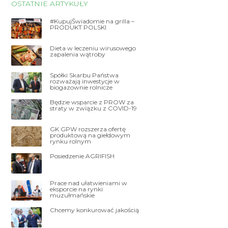
OSTATNIE ARTYKUŁY
#KupujŚwiadomie na grilla –
PRODUKT POLSKI
Dieta w leczeniu wirusowego
zapalenia wątroby
Spółki Skarbu Państwa
rozważają inwestycje w
biogazownie rolnicze
Będzie wsparcie z PROW za
straty w związku z COVID-19
GK GPW rozszerza ofertę
produktową na giełdowym
rynku rolnym
Posiedzenie AGRIFISH
Prace nad ułatwieniami w
eksporcie na rynki
muzułmańskie
Chcemy konkurować jakością