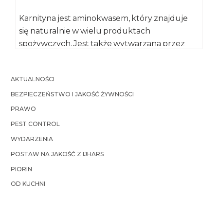
Karnityna jest aminokwasem, który znajduje
się naturalnie w wielu produktach
spożywczych. Jest także wytwarzana przez
organizm człowieka. Poznanie funkcji, jakie
karnityna […]
AKTUALNOŚCI
BEZPIECZEŃSTWO I JAKOŚĆ ŻYWNOŚCI
PRAWO
PEST CONTROL
WYDARZENIA
POSTAW NA JAKOŚĆ Z IJHARS
PIORIN
OD KUCHNI