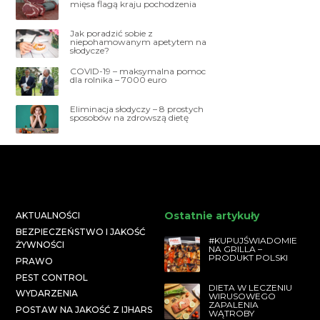
mięsa flagą kraju pochodzenia
Jak poradzić sobie z
niepohamowanym apetytem na
słodycze?
COVID-19 – maksymalna pomoc
dla rolnika – 7000 euro
Eliminacja słodyczy – 8 prostych
sposobów na zdrowszą dietę
Ostatnie artykuły
AKTUALNOŚCI
BEZPIECZEŃSTWO I JAKOŚĆ
#KUPUJŚWIADOMIE
ŻYWNOŚCI
NA GRILLA –
PRODUKT POLSKI
PRAWO
PEST CONTROL
DIETA W LECZENIU
WYDARZENIA
WIRUSOWEGO
ZAPALENIA
POSTAW NA JAKOŚĆ Z IJHARS
WĄTROBY